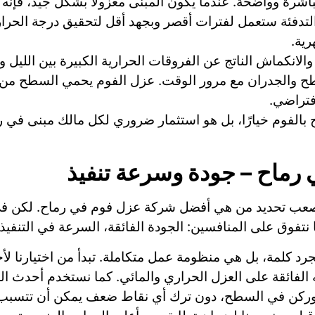
باشرة وواضحة. عندما يكون المبنى معزولًا بشكل جيد، فإنه
والتدفئة ستعمل لفترات أقصر وبجهد أقل لتحقيق درجة الحرار
رية.
والانكماش الناتج عن الفروقات الحرارية الكبيرة بين الليل وال
والجدران مع مرور الوقت. عزل الفوم يحمي السطح من هذه
افتراضي.
بالفوم خيارًا، بل هو استثمار ضروري لكل مالك مبنى في ر
رماح – جودة وسرعة تنفيذ
عب تحديد من هي أفضل شركة عزل فوم في رماح. لكن في “
 نتفوق على المنافسين: الجودة الفائقة، السرعة في التنفيذ، و
 كلمة، بل هي منظومة عمل متكاملة. تبدأ من اختيارنا لأجود
ته الفائقة على العزل الحراري والمائي. كما نستخدم أحدث 
ة وركن في السطح، دون ترك أي نقاط ضعف يمكن أن تتسب