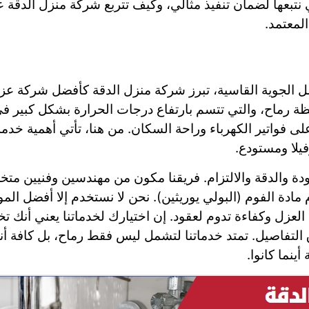
ي نتبعها لضمان تنفيذ مثالي، وكيف تتربع شركة منزل الد
لمعتمد.
امل الجوية القاسية، تبرز شركة منزل الدقة كأفضل شركة عز
افظة رماح، والتي تتسم بارتفاع درجات الحرارة بشكل كبير
لى فواتير الكهرباء وراحة السكان. من هنا، تأتي أهمية خد
يلا ومستودع.
ة والدقة والالتزام. فريقنا مكون من مهندسين وفنيين مت
مادة الفوم (البولي يوريثين). نحن لا نستخدم إلا أفضل ال
لعزل وكفاءة تدوم لعقود. إن اختيارك لخدماتنا يعني أنك تخ
التفاصيل. تمتد خدماتنا لتشمل ليس فقط رماح، بل كافة أنحاء
أينما كانوا.