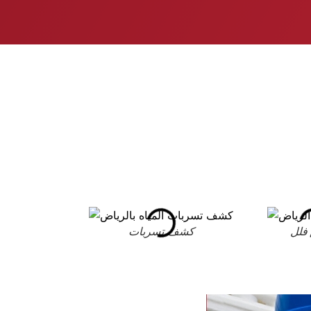
فلل
كشف تسربات