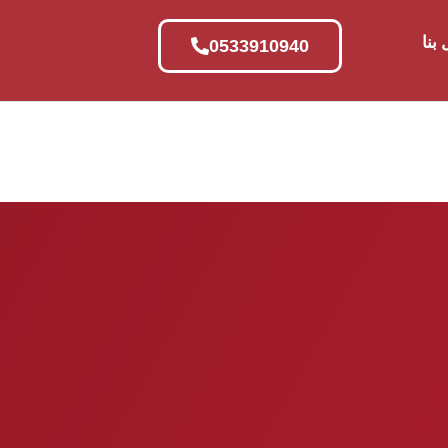
بنا
0533910940