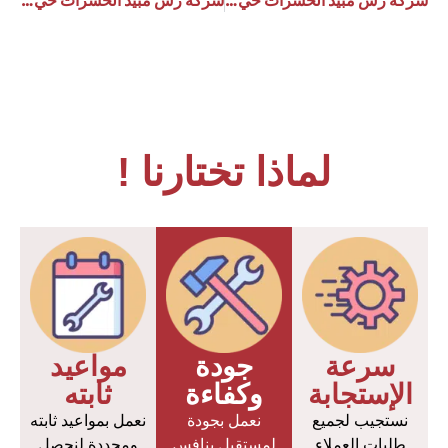
لماذا تختارنا !
سرعة
جودة
مواعيد
الإستجابة
وكفاءة
ثابته
نستجيب لجميع
نعمل بجودة
نعمل بمواعيد ثابته
طلبات العملاء
لمستقبل ينافس
ومحددة لنحصل