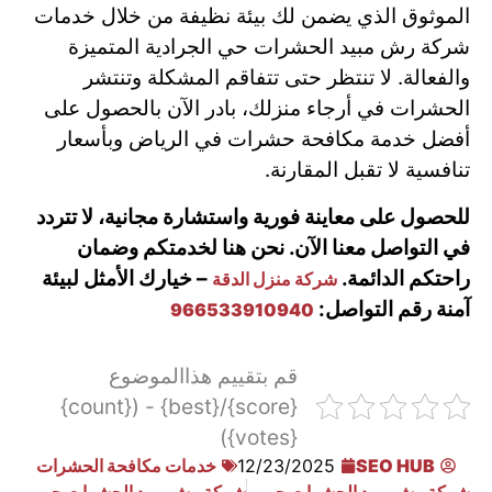
الموثوق الذي يضمن لك بيئة نظيفة من خلال خدمات
شركة رش مبيد الحشرات حي الجرادية المتميزة
والفعالة. لا تنتظر حتى تتفاقم المشكلة وتنتشر
الحشرات في أرجاء منزلك، بادر الآن بالحصول على
أفضل خدمة مكافحة حشرات في الرياض وبأسعار
تنافسية لا تقبل المقارنة.
للحصول على معاينة فورية واستشارة مجانية، لا تتردد
في التواصل معنا الآن. نحن هنا لخدمتكم وضمان
راحتكم الدائمة.
– خيارك الأمثل لبيئة
شركة منزل الدقة
آمنة رقم التواصل:
966533910940
قم بتقييم هذاالموضوع
{score}/{best} - ({count}
{votes})
SEO HUB
12/23/2025
خدمات مكافحة الحشرات
شركة رش مبيد الحشرات حي الصناعية
شركة رش مبيد الحشرات حي منفوحة