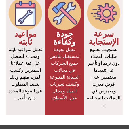
سرعة
جودة
مواعيد
الإستجابة
وكفاءة
ثابته
نستجيب لجميع
نعمل بجودة
نعمل بمواعيد ثابته
طلبات العملاء
لمستقبل ينافس
ومحددة لنحصل
دون تردد أو تأخير
جميع الشركات
على ثقة عملاءنا
في تنفيذها
في مجالات
المميزين وكسب
معتمدين على
الصيانة المتنوعة
المزيد منهم وذلك
فريق مدرب
وكشف تسربات
بتنفيذ المطلوب
ومتمرس في
المياه ومجال
في الموعد المحدد
المجالات المختلفة
عزل الأسطح.
دون تأخير .
.