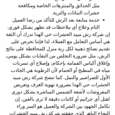
مثل الحدائق والمنتزهات الخاصة ومكافحة
حشرات النباتات والتربة.
خدمة متابعة بعد الرش للتأكد من رضا العميل
التام وعلاج أي ملاحظات قد تظهر بشكل فوري.
إن شركة رش مبيد الحشرات حي الهدا تدرك أن الثقة
هي أساس التعامل مع العملاء، لذا فإننا نحرص على
تقديم نصائح ذهبية لكل ربة منزل للمحافظة على نتائج
الرش، مثل ضرورة التخلص من النفايات بشكل يومي،
وإغلاق أكياس القمامة بإحكام، وإصلاح أي تسربات
مياه في المطبخ أو الحمام لأن الرطوبة هي الجاذب
الأول للصراصير والنمل. كما تنصح شركة رش مبيد
الحشرات حي الهدا بضرورة تهوية الغرف وتعريض
المفروشات لأشعة الشمس المباشرة بشكل دوري
لقتل أي جراثيم أو كائنات دقيقة لا ترى بالعين. إن
تكامل الجهود بين الشركة والعميل هو السر وراء
النجاح الباهر الذي حققته شركة رش مبيد الحشرات