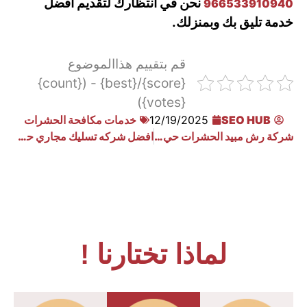
نحن في انتظارك لتقديم أفضل
966533910940
خدمة تليق بك وبمنزلك.
قم بتقييم هذاالموضوع
{score}/{best} - ({count}
{votes})
SEO HUB
12/19/2025
خدمات مكافحة الحشرات
شركة رش مبيد الحشرات حي الهدا الرياض
افضل شركه تسليك مجاري حي الفاخرية
لماذا تختارنا !