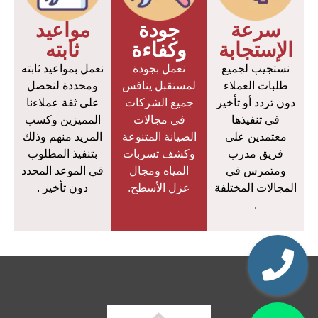
سرعة
جودة
مواعيد
الإستجابة
وكفاءة
ثابته
نستجيب لجميع
نعمل بجودة
نعمل بمواعيد ثابته
طلبات العملاء
لمستقبل ينافس
ومحددة لنحصل
دون تردد أو تأخير
جميع الشركات
على ثقة عملاءنا
في تنفيذها
في مجالات
المميزين وكسب
معتمدين على
الصيانة المتنوعة
المزيد منهم وذلك
فريق مدرب
وكشف تسربات
بتنفيذ المطلوب
ومتمرس في
المياه ومجال
في الموعد المحدد
المجالات المختلفة
عزل الأسطح.
دون تأخير .
.