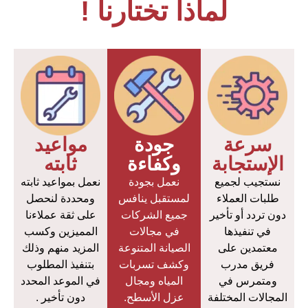
لماذا تختارنا !
سرعة
جودة
مواعيد
الإستجابة
وكفاءة
ثابته
نستجيب لجميع
نعمل بجودة
نعمل بمواعيد ثابته
طلبات العملاء
لمستقبل ينافس
ومحددة لنحصل
دون تردد أو تأخير
جميع الشركات
على ثقة عملاءنا
في تنفيذها
في مجالات
المميزين وكسب
معتمدين على
الصيانة المتنوعة
المزيد منهم وذلك
فريق مدرب
وكشف تسربات
بتنفيذ المطلوب
ومتمرس في
المياه ومجال
في الموعد المحدد
المجالات المختلفة
عزل الأسطح.
دون تأخير .