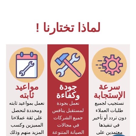
لماذا تختارنا !
سرعة
جودة
مواعيد
الإستجابة
وكفاءة
ثابته
نستجيب لجميع
نعمل بجودة
نعمل بمواعيد ثابته
طلبات العملاء
لمستقبل ينافس
ومحددة لنحصل
دون تردد أو تأخير
جميع الشركات
على ثقة عملاءنا
في تنفيذها
في مجالات
المميزين وكسب
معتمدين على
الصيانة المتنوعة
المزيد منهم وذلك