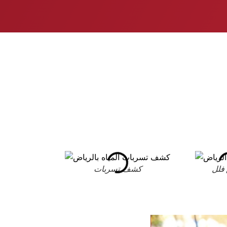
فلل
كشف تسربات