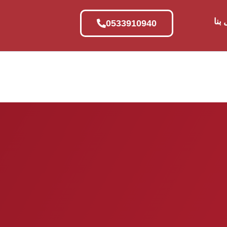
بنا
0533910940