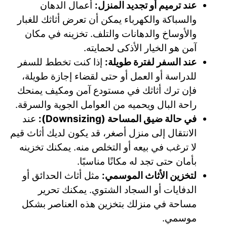
عند ترميم أو تجديد المنزل:
أعمال الدهان
والسباكة والكهرباء يمكن أن تعرض أثاثك للغبار
والأوساخ والدهانات والتلف. تخزينه في مكان
آمن هو الخيار الأذكى لحمايته.
عند السفر لفترة طويلة:
إذا كنت تخطط للسفر
للدراسة أو العمل أو حتى لقضاء إجازة طويلة،
فإن ترك أثاثك في مستودع آمن ومكيف يمنحك
راحة البال ويحميه من العوامل الجوية والسرقة.
في حالة ضيق المساحة (Downsizing):
عند
الانتقال إلى منزل أصغر، قد يكون لديك أثاث قيم
لا ترغب في بيعه أو التخلص منه. يمكنك تخزينه
بأمان حتى تجد له مكانًا مناسبًا.
لتخزين الأثاث الموسمي:
مثل أثاث الحدائق أو
الدفايات أو السجاد الشتوي. يمكنك تحرير
مساحة في منزلك بتخزين هذه العناصر بشكل
موسمي.