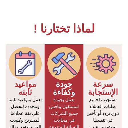
لماذا تختارنا !
سرعة
جودة
مواعيد
الإستجابة
وكفاءة
ثابته
نستجيب لجميع
نعمل بجودة
نعمل بمواعيد ثابته
طلبات العملاء
لمستقبل ينافس
ومحددة لنحصل
دون تردد أو تأخير
جميع الشركات
على ثقة عملاءنا
في تنفيذها
في مجالات
المميزين وكسب
معتمدين على
الصيانة المتنوعة
المزيد منهم وذلك