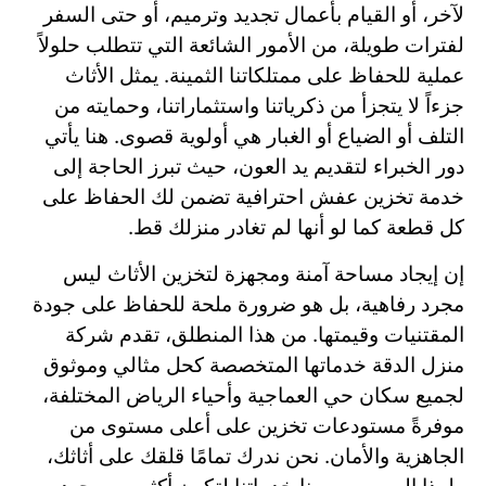
لآخر، أو القيام بأعمال تجديد وترميم، أو حتى السفر
لفترات طويلة، من الأمور الشائعة التي تتطلب حلولاً
عملية للحفاظ على ممتلكاتنا الثمينة. يمثل الأثاث
جزءاً لا يتجزأ من ذكرياتنا واستثماراتنا، وحمايته من
التلف أو الضياع أو الغبار هي أولوية قصوى. هنا يأتي
دور الخبراء لتقديم يد العون، حيث تبرز الحاجة إلى
خدمة تخزين عفش احترافية تضمن لك الحفاظ على
كل قطعة كما لو أنها لم تغادر منزلك قط.
إن إيجاد مساحة آمنة ومجهزة لتخزين الأثاث ليس
مجرد رفاهية، بل هو ضرورة ملحة للحفاظ على جودة
المقتنيات وقيمتها. من هذا المنطلق، تقدم شركة
منزل الدقة خدماتها المتخصصة كحل مثالي وموثوق
لجميع سكان حي العماجية وأحياء الرياض المختلفة،
موفرةً مستودعات تخزين على أعلى مستوى من
الجاهزية والأمان. نحن ندرك تمامًا قلقك على أثاثك،