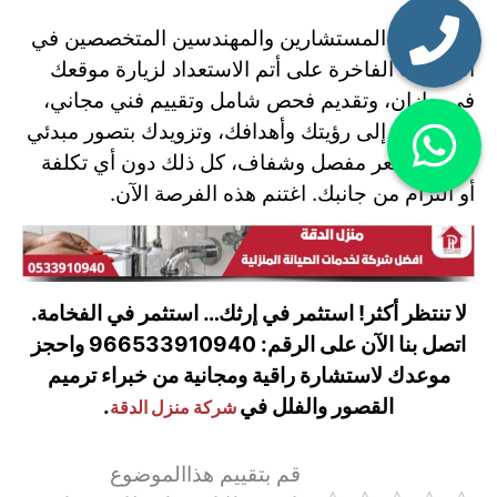
فريقنا من المستشارين والمهندسين المتخصصين في
العقارات الفاخرة على أتم الاستعداد لزيارة موقعك
في جازان، وتقديم فحص شامل وتقييم فني مجاني،
والاستماع إلى رؤيتك وأهدافك، وتزويدك بتصور مبدئي
وعرض سعر مفصل وشفاف، كل ذلك دون أي تكلفة
أو التزام من جانبك. اغتنم هذه الفرصة الآن.
لا تنتظر أكثر! استثمر في إرثك… استثمر في الفخامة.
اتصل بنا الآن على الرقم: 966533910940 واحجز
موعدك لاستشارة راقية ومجانية من خبراء ترميم
القصور والفلل في
.
شركة منزل الدقة
قم بتقييم هذاالموضوع