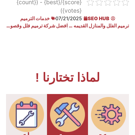
{score}/{best} - ({count}
{votes})
SEO HUB
07/21/2025
خدمات الترميم
ترميم الفلل والمنازل القديمه بالدوادمي
افضل شركة ترميم فلل وقصور بالاحساء
لماذا تختارنا !