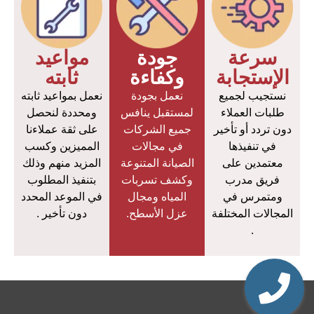
سرعة
جودة
مواعيد
الإستجابة
وكفاءة
ثابته
نستجيب لجميع
نعمل بجودة
نعمل بمواعيد ثابته
طلبات العملاء
لمستقبل ينافس
ومحددة لنحصل
دون تردد أو تأخير
جميع الشركات
على ثقة عملاءنا
في تنفيذها
في مجالات
المميزين وكسب
معتمدين على
الصيانة المتنوعة
المزيد منهم وذلك
فريق مدرب
وكشف تسربات
بتنفيذ المطلوب
ومتمرس في
المياه ومجال
في الموعد المحدد
المجالات المختلفة
عزل الأسطح.
دون تأخير .
.