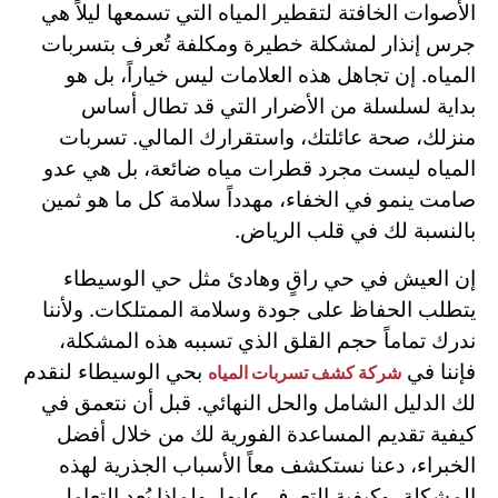
الأصوات الخافتة لتقطير المياه التي تسمعها ليلاً هي
جرس إنذار لمشكلة خطيرة ومكلفة تُعرف بتسربات
المياه. إن تجاهل هذه العلامات ليس خياراً، بل هو
بداية لسلسلة من الأضرار التي قد تطال أساس
منزلك، صحة عائلتك، واستقرارك المالي. تسربات
المياه ليست مجرد قطرات مياه ضائعة، بل هي عدو
صامت ينمو في الخفاء، مهدداً سلامة كل ما هو ثمين
بالنسبة لك في قلب الرياض.
إن العيش في حي راقٍ وهادئ مثل حي الوسيطاء
يتطلب الحفاظ على جودة وسلامة الممتلكات. ولأننا
ندرك تماماً حجم القلق الذي تسببه هذه المشكلة،
فإننا في
بحي الوسيطاء لنقدم
شركة كشف تسربات المياه
لك الدليل الشامل والحل النهائي. قبل أن نتعمق في
كيفية تقديم المساعدة الفورية لك من خلال أفضل
الخبراء، دعنا نستكشف معاً الأسباب الجذرية لهذه
المشكلة، وكيفية التعرف عليها، ولماذا يُعد التعامل