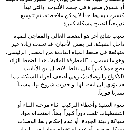
أو شقوق صغيرة في جسم الأنبوب، والتي تبدأ
كتسرب بسيط جداً لا يمكن ملاحظته، ثم تتوسع
تدريجياً لتصبح مشكلة كبيرة.
سبب شائع آخر هو الضغط العالي والمفاجئ للمياه
داخل الشبكة. في بعض الأحيان، قد تحدث زيادة غير
متوقعة في ضغط المياه القادمة من المصدر الرئيسي،
وهو ما تسمى بـ “المطرقة المائية”. هذا الضغط الزائد
يضع حملاً كبيراً على نقاط الاتصال بين الأنابيب
(الأكواع والوصلات)، وهي أضعف أجزاء الشبكة، مما
قد يؤدي إلى انفصالها أو حدوث شروخ بها، مسبباً
تسرباً فورياً.
سوء التنفيذ وأخطاء التركيب أثناء مرحلة البناء أو
التشطيبات تلعب دوراً كبيراً أيضاً. استخدام مواد
سباكة رديئة الجودة، أو عدم إحكام ربط الوصلات
بشكل صحيح، أو عدم استخدام مواد العزل المائي