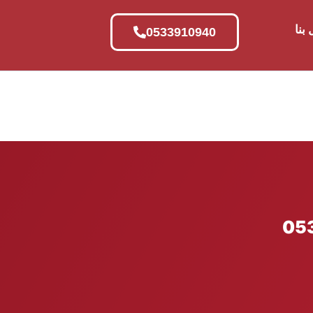
بنا
0533910940