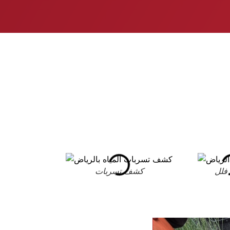
فلل
كشف تسربات