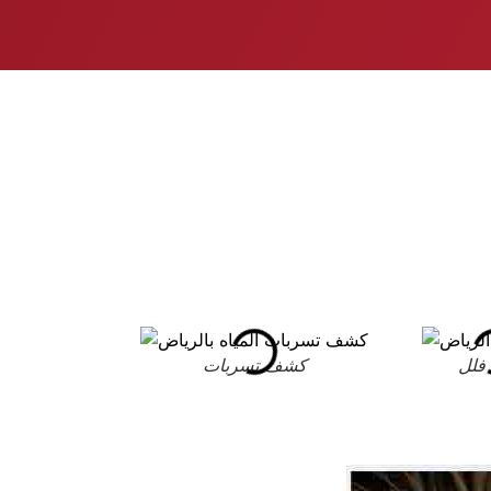
فلل
كشف تسربات