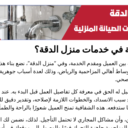
ية في خدمات منزل الدقة؟
ين العميل ومقدم الخدمة، وفي “منزل الدقة”، نضع بناء هذه
وساط أهالي المزاحمية والرياض، وذلك لعدة أسباب جوهرية تجع
صحي.
لعميل له الحق في معرفة كل تفاصيل العمل قبل البدء به. ع
بب الانسداد، والخطوات اللازمة لإصلاحه، وتقدير دقيق للتك
 ستدفعه. هذه الشفافية تمنح العميل شعورًا بالراحة والطمأن
ثمين، وأن مشاكل المجاري لا تحتمل التأجيل. لذلك، نضمن لك 
ض والمزاحمية جاهزة للتحرك فورًا والوصول إلى موقعك في 