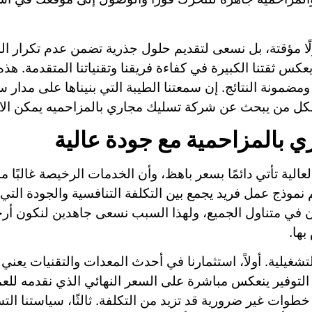
ولًا مؤقتة، بل نسعى لتقديم حلول جذرية تضمن عدم تكرار الم
يعكس ثقتنا الكبيرة في كفاءة فريقنا وتقنياتنا المتقدمة. ه
ضمونة النتائج. إن سمعتنا الطيبة التي بنيناها على مدار 
ق لكل من يبحث عن شركة تسليك مجاري بالمزاحميه يمكن الاع
بالمزاحمية مع جودة عالية
عالية تأتي دائمًا بسعر باهظ، وأن الخدمات الرخيصة غالبًا 
م نموذج عمل فريد يجمع بين التكلفة التنافسية والجودة الت
 في متناول الجميع، ولهذا السبب نسعى جاهدين لنكون أ
بها.
يلية. أولاً، استثمارنا في أحدث المعدات والتقنيات يعني 
التوفير ينعكس مباشرة على السعر النهائي الذي نقدمه للعميل
ت غير ضرورية قد تزيد من التكلفة. ثالثًا، سياستنا التس