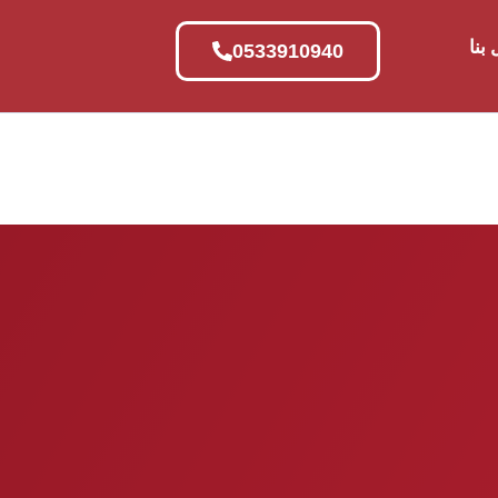
بنا
0533910940