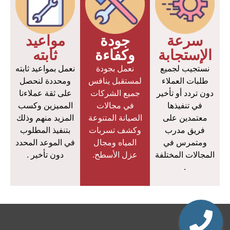
سرعة
جودة
مواعيد
الإستجابة
وكفاءة
ثابته
نستجيب لجميع
نعمل بجودة
نعمل بمواعيد ثابته
طلبات العملاء
لمستقبل ينافس
ومحددة لنحصل
دون تردد أو تأخير
جميع الشركات
على ثقة عملاءنا
في تنفيذها
في مجالات
المميزين وكسب
معتمدين على
الصيانة المتنوعة
المزيد منهم وذلك
فريق مدرب
وكشف تسربات
بتنفيذ المطلوب
ومتمرس في
المياه ومجال
في الموعد المحدد
المجالات المختلفة
عزل الأسطح.
دون تأخير .
.