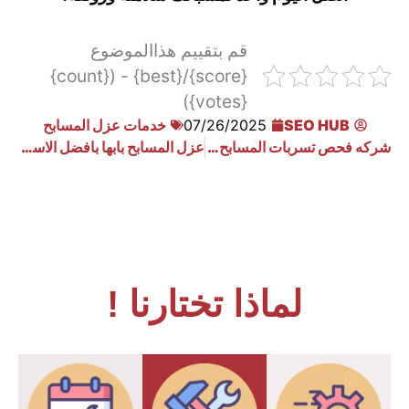
قم بتقييم هذاالموضوع
{score}/{best} - ({count}
{votes})
SEO HUB
07/26/2025
خدمات عزل المسابح
شركه فحص تسربات المسابح بخميس مشيط 0533910940
عزل المسابح بابها بافضل الاسعار 0533910940
لماذا تختارنا !