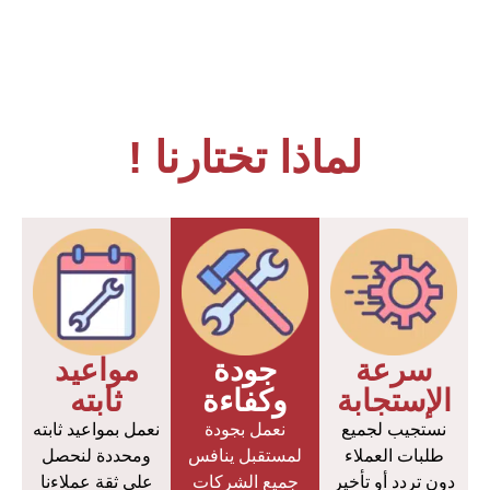
لماذا تختارنا !
سرعة
جودة
مواعيد
الإستجابة
وكفاءة
ثابته
نستجيب لجميع
نعمل بجودة
نعمل بمواعيد ثابته
طلبات العملاء
لمستقبل ينافس
ومحددة لنحصل
دون تردد أو تأخير
جميع الشركات
على ثقة عملاءنا