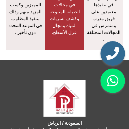
في تنفيذها
في مجالات
المميزين وكسب
معتمدين على
الصيانة المتنوعة
المزيد منهم وذلك
فريق مدرب
وكشف تسربات
بتنفيذ المطلوب
ومتمرس في
المياه ومجال
في الموعد المحدد
المجالات المختلفة
عزل الأسطح.
دون تأخير .
.
السعودية / الرياض