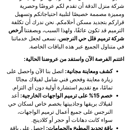
شركة منزل الدقة أن تقدم لكم عروضًا وحصرية
ومميزة مصممة خصيصًا لتلبية احتياجاتكم وتسهيل
قراركم بتجديد مسكن أحلامكم. نحن ندرك أن تكلفة
الترميم قد تكون عائقًا، ولهذا السبب، وبصفتنا
أرخص
شركة ترميم فلل حي النرجس
، نسعى لجعل خدماتنا
في متناول الجميع عبر هذه الباقات الخاصة.
اغتنم الفرصة الآن واستفد من عروضنا الحالية:
كشف ومعاينة مجانية:
اتصل بنا الآن واحصل على
زيارة معاينة وفحص فني شامل لفيلاك مجانًا
تمامًا، مع تقديم استشارة أولية دون أي التزام.
خصم 15% على ترميم الواجهات الخارجية:
أعد
لفيلاك بريقها وجاذبيتها بخصم خاص لسكان حي
النرجس على جميع أعمال ترميم الواجهات،
سواء كانت دهانات أو حجر أو كلادينج.
باقة تجديد المطبخ والحمامات:
احصل على باقة