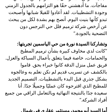
مفاجآت. ما أدهشني حقًا هو التزامهم بالجدول الزمني
وجودة التشطيبات. لقد أعادوا للفيلا شبابها وأصبحت
تبدو كأنها بنيت اليوم. أنصح بهم بشدة لكل من يبحث
عن أرخص شركة ترميم فلل حي النرجس دون
التضحية بالجودة.”
وتشاركنا السيدة نورة من حي الياسمين تجربتها:
“كانت لدي مخاوف كبيرة بشأن ترميم المطبخ
والحمامات، خاصة فيما يتعلق بأعمال السباكة والعزل.
فريق عمل منزل الدقة كانوا خبراء بحق. قاموا
بالكشف عن تسريب قديم لم نكن نعلم به وعالجوه
بشكل جذري قبل البدء بالتشطيبات. التصميم الجديد
للمطبخ الذي اقترحوه كان عمليًا وجميلًا جدًا. أنا
سعيدة جدًا بالنتيجة النهائية وبالتعامل الراقي من جميع
أفراد الشركة.”
أما السيد أبو محمد، مستثمر عقاري في شمال