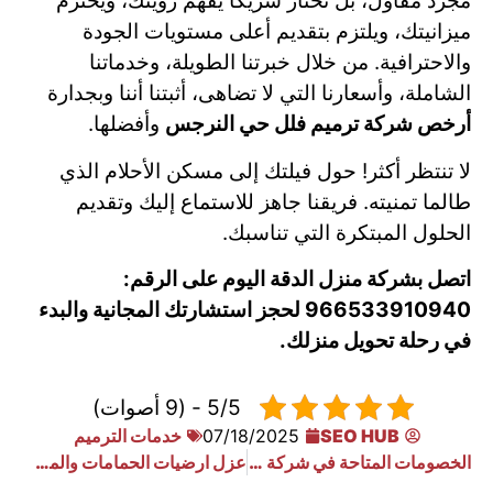
مجرد مقاول، بل تختار شريكًا يفهم رؤيتك، ويحترم
ميزانيتك، ويلتزم بتقديم أعلى مستويات الجودة
والاحترافية. من خلال خبرتنا الطويلة، وخدماتنا
الشاملة، وأسعارنا التي لا تضاهى، أثبتنا أننا وبجدارة
أرخص شركة ترميم فلل حي النرجس
وأفضلها.
لا تنتظر أكثر! حول فيلتك إلى مسكن الأحلام الذي
طالما تمنيته. فريقنا جاهز للاستماع إليك وتقديم
الحلول المبتكرة التي تناسبك.
اتصل بشركة منزل الدقة اليوم على الرقم:
966533910940 لحجز استشارتك المجانية والبدء
في رحلة تحويل منزلك.
5/5 - (9 أصوات)
SEO HUB
07/18/2025
خدمات الترميم
الخصومات المتاحة في شركة ترميم فلل حي العارض
عزل ارضيات الحمامات والمطابخ بالخرج