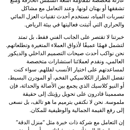
عازلة مخصصة لمقاومة أشعة الشمس الحارقة ومنع
تشققها أو بهتان لونها. وعند التعامل مع مشاكل
تسربات المياه، نستخدم أحدث تقنيات العزل المائي
والحراري التي أثبتت فعاليتها في بيئة الرياض.
خبرتنا لا تقتصر على الجانب الفني فقط، بل تمتد
لتشمل فهمًا عميقًا لأذواق العملاء المتغيرة وتطلعاتهم.
نحن نواكب أحدث صيحات التصميم الداخلي والديكور
العالمي، ونقدم لعملائنا استشارات متخصصة
لمساعدتهم على اختيار الأنسب لفللهم. سواء كنت
تفضل الطراز الكلاسيكي الفخم، أو المودرن البسيط،
أو النيو كلاسيك الذي يجمع بين الأصالة والحداثة، فإن
مصممينا قادرون على تحويل رؤيتك إلى حقيقة
ملموسة. نحن لا نكتفي بترميم ما هو تالف، بل نسعى
إلى رفع القيمة الجمالية والوظيفية للمكان.
إن التعامل مع شركة ذات خبرة مثل “منزل الدقة”