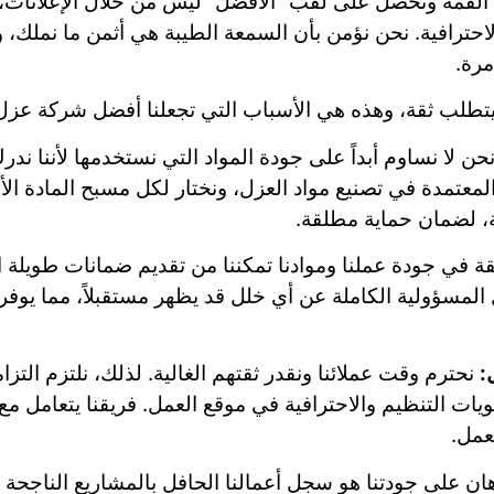
لقمة وتحصل على لقب “الأفضل” ليس من خلال الإعلانات، 
احترافية. نحن نؤمن بأن السمعة الطيبة هي أثمن ما نملك، 
مرة.
ر يتطلب ثقة، وهذه هي الأسباب التي تجعلنا أفضل شركة عزل
حن لا نساوم أبداً على جودة المواد التي نستخدمها لأننا ندر
المعتمدة في تصنيع مواد العزل، ونختار لكل مسبح المادة ا
ية، لضمان حماية مطلقة.
قة في جودة عملنا وموادنا تمكننا من تقديم ضمانات طويلة ا
المسؤولية الكاملة عن أي خلل قد يظهر مستقبلاً، مما يوفر لع
:
نحترم وقت عملائنا ونقدر ثقتهم الغالية. لذلك، نلتزم التزام
ت التنظيم والاحترافية في موقع العمل. فريقنا يتعامل مع
لعمل.
ن على جودتنا هو سجل أعمالنا الحافل بالمشاريع الناجحة ف