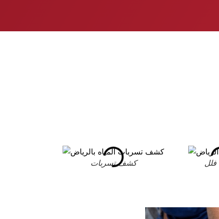
فلل
كشف تسربات