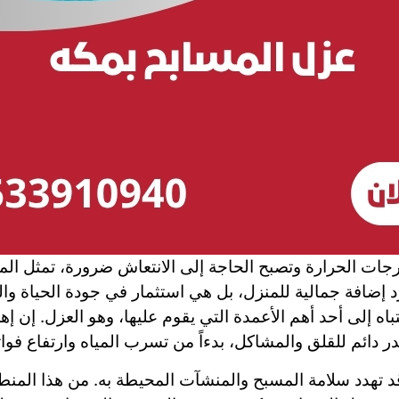
ات الحرارة وتصبح الحاجة إلى الانتعاش ضرورة، تمثل المسا
 إضافة جمالية للمنزل، بل هي استثمار في جودة الحياة وال
تباه إلى أحد أهم الأعمدة التي يقوم عليها، وهو العزل. إ
 دائم للقلق والمشاكل، بدءاً من تسرب المياه وارتفاع فوا
ي قد تهدد سلامة المسبح والمنشآت المحيطة به. من هذا الم