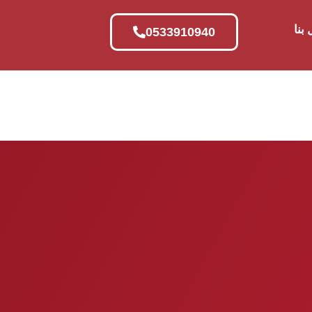
بنا
0533910940