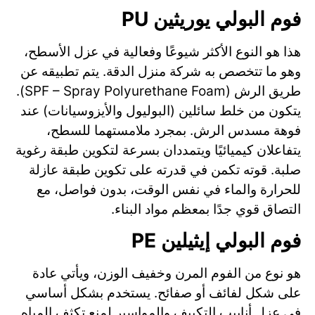
فوم البولي يوريثين PU
هذا هو النوع الأكثر شيوعًا وفعالية في عزل الأسطح،
وهو ما تتخصص به شركة منزل الدقة. يتم تطبيقه عن
طريق الرش (SPF – Spray Polyurethane Foam).
يتكون من خلط سائلين (البوليول والأيزوسيانات) عند
فوهة مسدس الرش. بمجرد ملامستهما للسطح،
يتفاعلان كيميائيًا ويتمددان بسرعة لتكوين طبقة رغوية
صلبة. قوته تكمن في قدرته على تكوين طبقة عازلة
للحرارة والماء في نفس الوقت، بدون فواصل، مع
التصاق قوي جدًا بمعظم مواد البناء.
فوم البولي إيثيلين PE
هو نوع من الفوم المرن وخفيف الوزن، ويأتي عادة
على شكل لفائف أو صفائح. يستخدم بشكل أساسي
في عزل أنابيب التكييف والمواسير لمنع تكثف المياه