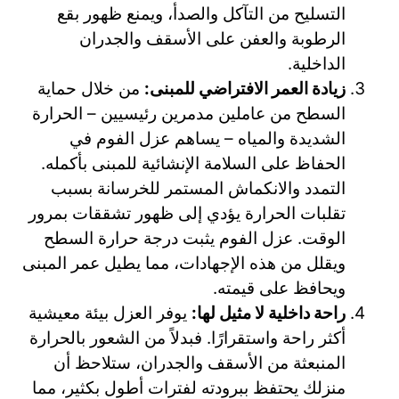
التسليح من التآكل والصدأ، ويمنع ظهور بقع
الرطوبة والعفن على الأسقف والجدران
الداخلية.
زيادة العمر الافتراضي للمبنى:
من خلال حماية
السطح من عاملين مدمرين رئيسيين – الحرارة
الشديدة والمياه – يساهم عزل الفوم في
الحفاظ على السلامة الإنشائية للمبنى بأكمله.
التمدد والانكماش المستمر للخرسانة بسبب
تقلبات الحرارة يؤدي إلى ظهور تشققات بمرور
الوقت. عزل الفوم يثبت درجة حرارة السطح
ويقلل من هذه الإجهادات، مما يطيل عمر المبنى
ويحافظ على قيمته.
راحة داخلية لا مثيل لها:
يوفر العزل بيئة معيشية
أكثر راحة واستقرارًا. فبدلاً من الشعور بالحرارة
المنبعثة من الأسقف والجدران، ستلاحظ أن
منزلك يحتفظ ببرودته لفترات أطول بكثير، مما