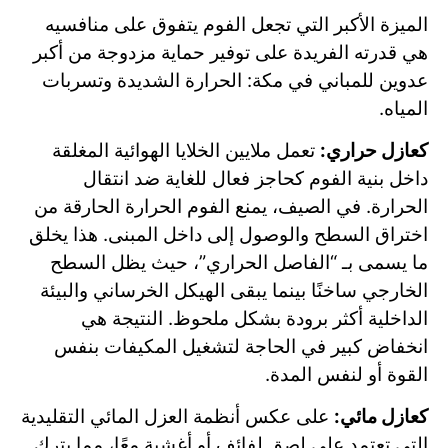
الميزة الأكبر التي تجعل الفوم يتفوق على منافسيه
هي قدرته الفريدة على توفير حماية مزدوجة من أكبر
عدوين للمباني في مكة: الحرارة الشديدة وتسربات
المياه.
كعازل حراري:
تعمل ملايين الخلايا الهوائية المغلقة
داخل بنية الفوم كحاجز فعال للغاية ضد انتقال
الحرارة. في الصيف، يمنع الفوم الحرارة الحارقة من
اختراق السطح والوصول إلى داخل المبنى. هذا يخلق
ما يسمى بـ “الفاصل الحراري”، حيث يظل السطح
الخارجي ساخنًا بينما يبقى الهيكل الخرساني والبيئة
الداخلية أكثر برودة بشكل ملحوظ. النتيجة هي
انخفاض كبير في الحاجة لتشغيل المكيفات بنفس
القوة أو لنفس المدة.
كعازل مائي:
على عكس أنظمة العزل المائي التقليدية
التي تعتمد على لصق لفائف أو أغشية معًا، مما يترك