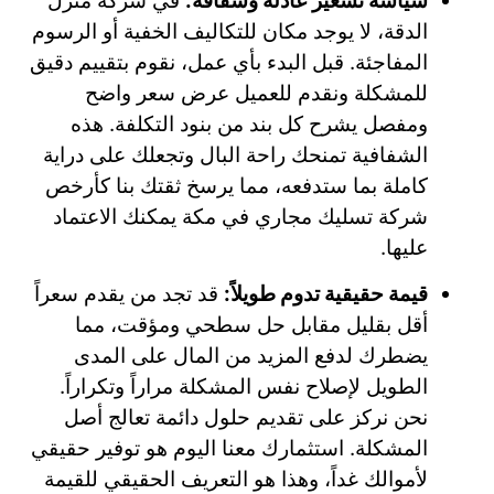
سياسة تسعير عادلة وشفافة:
في شركة منزل
الدقة، لا يوجد مكان للتكاليف الخفية أو الرسوم
المفاجئة. قبل البدء بأي عمل، نقوم بتقييم دقيق
للمشكلة ونقدم للعميل عرض سعر واضح
ومفصل يشرح كل بند من بنود التكلفة. هذه
الشفافية تمنحك راحة البال وتجعلك على دراية
كاملة بما ستدفعه، مما يرسخ ثقتك بنا كأرخص
شركة تسليك مجاري في مكة يمكنك الاعتماد
عليها.
قيمة حقيقية تدوم طويلاً:
قد تجد من يقدم سعراً
أقل بقليل مقابل حل سطحي ومؤقت، مما
يضطرك لدفع المزيد من المال على المدى
الطويل لإصلاح نفس المشكلة مراراً وتكراراً.
نحن نركز على تقديم حلول دائمة تعالج أصل
المشكلة. استثمارك معنا اليوم هو توفير حقيقي
لأموالك غداً، وهذا هو التعريف الحقيقي للقيمة