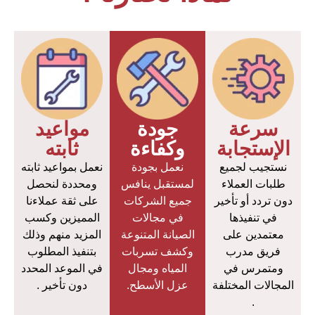
سرعة
جودة
مواعيد
الإستجابة
وكفاءة
ثابته
نستجيب لجميع
نعمل بجودة
نعمل بمواعيد ثابته
طلبات العملاء
لمستقبل ينافس
ومحددة لنحصل
دون تردد أو تأخير
جميع الشركات
على ثقة عملاءنا
في تنفيذها
في مجالات
المميزين وكسب
معتمدين على
الصيانة المتنوعة
المزيد منهم وذلك
فريق مدرب
وكشف تسربات
بتنفيذ المطلوب
ومتمرس في
المياه ومجال
في الموعد المحدد
المجالات المختلفة
عزل الأسطح.
دون تأخير .
.