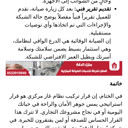
وخالٍ من الشوائب إلى الأجهزة.
تقديم تقرير فني:
بعد كل زيارة صيانة، نقدم
للعميل تقريراً فنياً مفصلاً يوضح حالة الشبكة
والإجراءات التي تم اتخاذها وأي توصيات
مستقبلية.
إن الصيانة الوقائية هي الدرع الواقي لنظامك،
وهي استثمار بسيط يضمن سلامتك وسلامة
أسرتك ويطيل العمر الافتراضي للشبكة.
خاتمة
في الختام، إن قرار تركيب نظام غاز مركزي هو قرار
استراتيجي يمس جوهر الأمان والراحة في حياتك
اليومية أو في نجاح مشروعك التجاري. لا تترك هذا
القرار الحساس للصدفة أو لمن يفتقرون للخبرة. في
شركة “منزل الدقة”، نحن لا نقدم لك مجرد مواسير