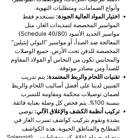
وأنواع الصمامات، ومتطلبات التهوية.
اختيار المواد العالية الجودة:
نستخدم فقط
المواسير المخصصة لتمديدات الغاز، مثل
مواسير الحديد الأسود (Schedule 40/80)
المعالجة ضد الصدأ، أو مواسير “البولي إيثيلين”
المخصصة للدفن تحت الأرض. جميع الوصلات
والمحابس تكون من النحاس أو الفولاذ المقاوم
للصدأ ومن مصادر موثوقة.
تقنيات اللحام والربط المعتمدة:
يتم تدريب
الفنيين لدينا على أفضل أساليب اللحام والربط
لضمان توصيلات محكمة ومقاومة للتسرب
بنسبة 100%. يتم فحص كل وصلة بعناية فائقة.
تركيب أنظمة الكشف والإغلاق الآلي:
نوصي
بشدة ونقوم بتركيب كواشف تسرب الغاز في
المطابخ والمناطق الحيوية. هذه الكواشف
متصلة بصمام إغلاق كهرومغناطيسي (Solenoid