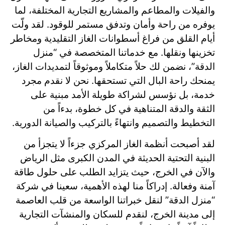
والفيلات والمطاعم والمشاريع التجارية المختلفة، لما
يوفره من راحة وأمان وتدفق مستمر للوقود. لقد ولّت
أيام القلق من فراغ أسطوانات الغاز التقليدية ومخاطر
تخزينها ونقلها. مع خدماتنا المتخصصة في “منزل
الدقة”، نضمن لك حلاً متكاملاً وموثوقاً لتمديدات الغاز،
يمنحك راحة البال التي تستحقها. نحن لا نقدم مجرد
خدمة، بل نؤسس لشراكة طويلة الأمد مبنية على
الثقة والدقة المتناهية في كل خطوة، بدءاً من
التخطيط والتصميم وانتهاءً بالتركيب والصيانة الدورية.
لقد أصبحت أنظمة الغاز المركزي جزءاً لا يتجزأ من
البنية التحتية الحديثة في المدن الكبرى مثل الرياض
والآن في الخرج، حيث يتزايد الطلب على حلول طاقة
آمنة وفعالة. إدراكاً منا لهذه الأهمية، سعينا في شركة
“منزل الدقة” لنقل خبراتنا الواسعة من قلب العاصمة
إلى مدينة الخرج، لنقدم للسكان والمنشآت التجارية