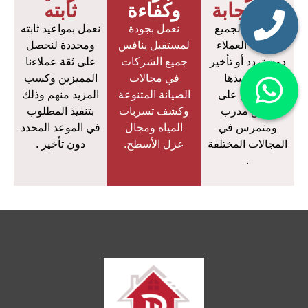
الإستجابة
وكفاءة
ثابته
نستجيب لجميع
نعمل بجودة
نعمل بمواعيد ثابته
طلبات العملاء
لمستقبل ينافس
ومحددة لنحصل
دون تردد أو تأخير
جميع الشركات
على ثقة عملاءنا
في تنفيذها
في مجالات
المميزين وكسب
معتمدين على
الصيانة المتنوعة
المزيد منهم وذلك
فريق مدرب
وكشف تسربات
بتنفيذ المطلوب
ومتمرس في
المياه ومجال
في الموعد المحدد
المجالات المختلفة
عزل الأسطح.
دون تأخير .
.