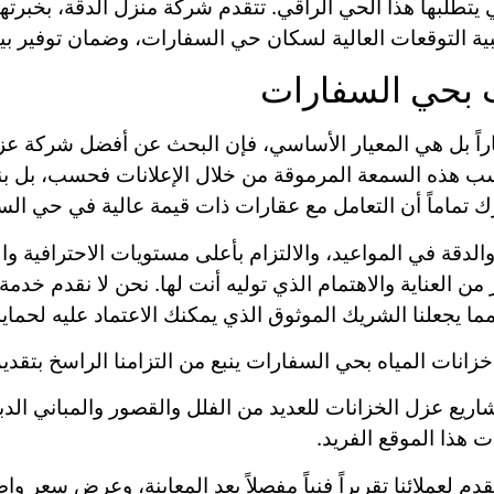
ي يتطلبها هذا الحي الراقي. تتقدم شركة منزل الدقة، بخبرت
ة التوقعات العالية لسكان حي السفارات، وضمان توفير بيئ
 بحي السفارات
ً بل هي المعيار الأساسي، فإن البحث عن أفضل شركة عزل
ب هذه السمعة المرموقة من خلال الإعلانات فحسب، بل بنين
درك تماماً أن التعامل مع عقارات ذات قيمة عالية في حي ال
والدقة في المواعيد، والالتزام بأعلى مستويات الاحترافية وا
العناية والاهتمام الذي توليه أنت لها. نحن لا نقدم خدمة عا
ا يجعلنا الشريك الموثوق الذي يمكنك الاعتماد عليه لحماية
انات المياه بحي السفارات ينبع من التزامنا الراسخ بتقديم
 مشاريع عزل الخزانات للعديد من الفلل والقصور والمباني ا
 هذا الموقع الفريد.
دم لعملائنا تقريراً فنياً مفصلاً بعد المعاينة، وعرض سعر وا