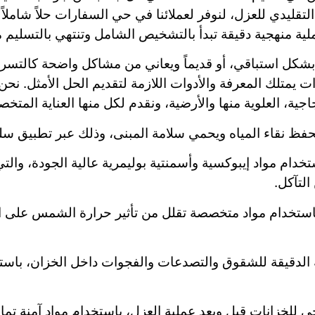
تقليدي للعزل، لنوفر لعملائنا في حي السفارات حلاً شاملاً 
ية منهجية دقيقة تبدأ بالتشخيص الشامل وتنتهي بالتسليم 
شكل استباقي، أو قديماً ويعاني من مشاكل واضحة كالتسرب 
متلك المعرفة والأدوات اللازمة لتقديم الحل الأمثل. نحن 
جية، العلوية منها والأرضية، ونقدم لكل منها العناية المتخ
فظ نقاء المياه ويحمي سلامة المبنى، وذلك عبر تطبيق سلس
خدام مواد إيبوكسية وأسمنتية بوليمرية عالية الجودة، والت
لتآكل.
استخدام مواد متخصصة تقلل من تأثير حرارة الشمس على ال
الدقيقة للشقوق والتصدعات والفجوات داخل الخزان، باستخ
لخزانات قبل وبعد عملية العزل، باستخدام مواد آمنة تماماً