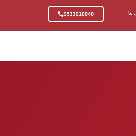
بنا
0533910940