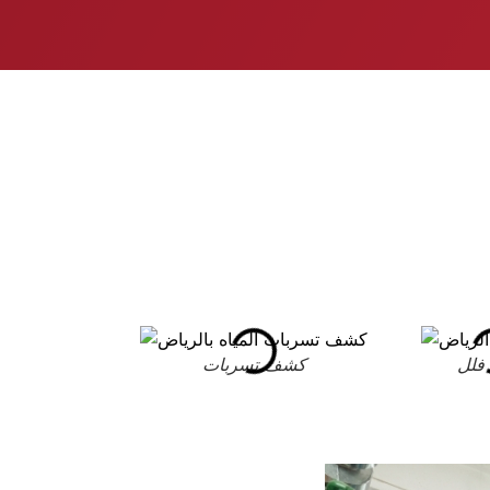
فلل
كشف تسربات