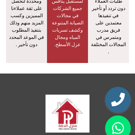
طلبات العملاء
لمستقبل ينافس
ومحددة لنحصل
دون تردد أو تأخير
جميع الشركات
على ثقة عملاءنا
في تنفيذها
في مجالات
المميزين وكسب
معتمدين على
الصيانة المتنوعة
المزيد منهم وذلك
فريق مدرب
وكشف تسربات
بتنفيذ المطلوب
ومتمرس في
المياه ومجال
في الموعد المحدد
المجالات المختلفة
عزل الأسطح.
دون تأخير .
.