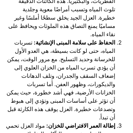
الفطريات، والبكتيريا. هذه الكائنات الدقيقة
تلوث المياه وتسبب أمراضًا معوية وجلدية
خطيرة. العزل الجيد يخلق سطحًا أملسًا وغير
مساميًا يمنع التصاق هذه الملوثات ويحافظ على
نقاء المياه.
الحفاظ على سلامة المبنى الإنشائية:
تسربات
المياه، حتى لو كانت بسيطة، هي العدو الأول
للخرسانة وحديد التسليح. مع مرور الوقت، يمكن
أن يؤدي تسرب المياه من الخزان العلوي إلى
إضعاف السقف والجدران، وتلف الدهانات
والديكورات، وظهور العفن. أما تسربات
الخزانات الأرضية، فهي أشد خطورة، حيث يمكن
أن تؤثر على أساسات المبنى وتؤدي إلى هبوط
وتصدعات خطيرة. العزل يوقف هذه الكارثة قبل
أن تبدأ.
إطالة العمر الافتراضي للخزان:
مواد العزل تحمي