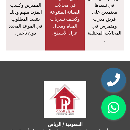
في تنفيذها
في مجالات
المميزين وكسب
معتمدين على
الصيانة المتنوعة
المزيد منهم وذلك
فريق مدرب
وكشف تسربات
بتنفيذ المطلوب
ومتمرس في
المياه ومجال
في الموعد المحدد
المجالات المختلفة
عزل الأسطح.
دون تأخير .
.
السعودية / الرياض