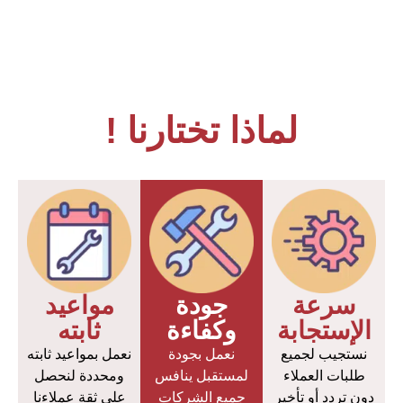
لماذا تختارنا !
سرعة
جودة
مواعيد
الإستجابة
وكفاءة
ثابته
نستجيب لجميع
نعمل بجودة
نعمل بمواعيد ثابته
طلبات العملاء
لمستقبل ينافس
ومحددة لنحصل
دون تردد أو تأخير
جميع الشركات
على ثقة عملاءنا