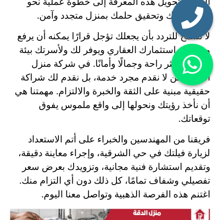
الوقت لتحويل هذه المعرفة إلى خطوة عملية نحو
تجديد فيلتك وتحقيق حلمك بمنزل متجدد وآمن.
لا تسمح للتردد بأن يجعلك تؤجل قرارًا يمكنه أن يرفع
من قيمة استثمارك العقاري ويوفر لك ولأسرتك بيئة
معيشية أكثر راحة وجمالًا وأمانًا. في شركة منزل
الدقة، نحن لا نقدم مجرد خدمة، بل نقدم لك شراكة
حقيقية مبنية على الثقة والخبرة والالتزام. مهمتنا هي
أن نأخذ رؤيتك ونحولها إلى واقع ملموس يفوق
توقعاتك.
فريقنا من المهندسين والخبراء على أتم الاستعداد
لزيارة فيلتك في حي الشرقية، وإجراء معاينة دقيقة،
وتقديم استشارة فنية مجانية، وتزويدك بعرض سعر
تفصيلي وشفاف تمامًا، كل ذلك دون أي التزام منك.
اغتنم هذه الفرصة الذهبية وتواصل معنا اليوم.