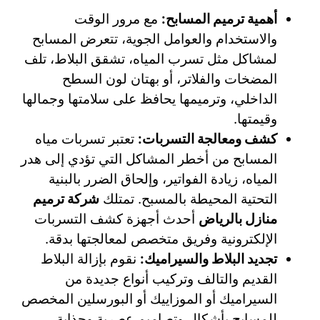
أهمية ترميم المسابح:
مع مرور الوقت
والاستخدام والعوامل الجوية، تتعرض المسابح
لمشاكل مثل تسرب المياه، تشقق البلاط، تلف
المضخات والفلاتر، أو بهتان لون السطح
الداخلي، وترميمها يحافظ على سلامتها وجمالها
وقيمتها.
كشف ومعالجة التسربات:
تعتبر تسربات مياه
المسابح من أخطر المشاكل التي تؤدي إلى هدر
المياه، زيادة الفواتير، وإلحاق الضرر بالبنية
التحتية المحيطة بالمسبح. تمتلك
شركة ترميم
منازل بالرياض
أحدث أجهزة كشف التسربات
الإلكترونية وفريق متخصص لمعالجتها بدقة.
تجديد البلاط والسيراميك:
نقوم بإزالة البلاط
القديم والتالف وتركيب أنواع جديدة من
السيراميك أو الموزاييك أو البورسلين المخصص
للمسابح بأشكال وتصاميم عصرية وجذابة.