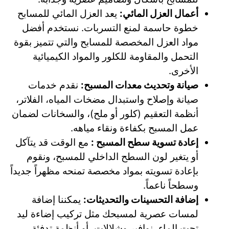
أعمال العزل المائي:
يعد العزل المائي للمسابح
خطوة حاسمة لمنع التسربات. نستخدم أفضل
مواد العزل المخصصة للمسابح والتي تتميز بقوة
التحمل والمقاومة للكلور والمواد الكيميائية
الأخرى.
صيانة وتحديث معدات المسبح:
نقدم خدمات
صيانة وإصلاح واستبدال مضخات المياه، الفلاتر،
أنظمة التعقيم (كلور أو ملح)، والسخانات لضمان
عمل المسبح بكفاءة ونقاء مياهه.
إعادة تسوية سطح المسبح :
مع الوقت قد يتآكل
أو يتغير لون السطح الداخلي للمسبح، ونقوم
بإعادة تسويته بمواد مخصصة تمنحه مظهراً جديداً
وسطحاً ناعماً.
إضافة التحسينات والتحديثات:
يمكننا إضافة
لمسات عصرية لمسبحك مثل تركيب إضاءة ليد
تحت الماء، نوافير وشلالات، أو أنظمة تدفئة