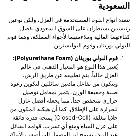
السعودية
تتعدد أنواع الفوم المستخدمة في العزل، ولكن نوعين
رئيسيين يسيطران على السوق السعودي بفضل
كفاءتهما العالية وملاءمتهما لأجواء المملكة، وهما فوم
البولي يوريثان وفوم البوليسترين.
فوم البولي يوريثان (Polyurethane Foam):
يُعتبر هذا النوع هو المعيار الذهبي في عالم
العزل حالياً. يتم تطبيقه عن طريق الرش،
ويتكون من تفاعل مادتين سائلتين لتكوين رغوة
صلبة وخفيفة الوزن. يتميز بمعامل توصيل
حراري منخفض جداً، مما يجعله أفضل عازل
للحرارة على الإطلاق. كما أن هيكله المكون من
خلايا مغلقة (Closed-Cell) يمنحه قدرة فائقة
على عزل المياه ومنع أي تسرب. قوامه السائل
عند الرش يسمح له بالوصول إلى أصعب الأماكن