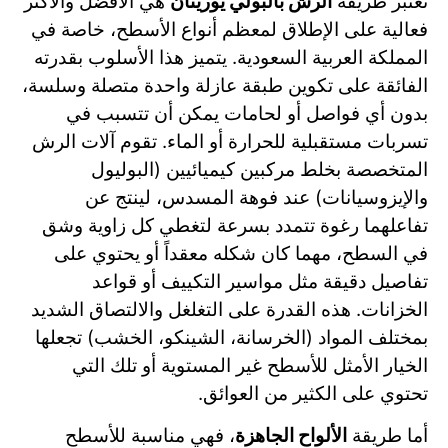
تعتبر طريقة
الرش بالبولي يوريثان
هي الأفضل والأكثر
فعالية على الإطلاق لمعظم أنواع الأسطح، خاصة في
المملكة العربية السعودية. يتميز هذا الأسلوب بقدرته
الفائقة على تكوين طبقة عازلة واحدة متصلة وسلسة،
بدون أي فواصل أو لحامات يمكن أن تتسبب في
تسربات مستقبلية للحرارة أو الماء. تقوم آلات الرش
المتخصصة بخلط مركبين كيميائيين (البوليول
والإيزوسيانات) عند فوهة المسدس، لينتج عن
تفاعلهما رغوة تتمدد بسرعة لتغطي كل زاوية وشق
في السطح، مهما كان شكله معقداً أو يحتوي على
تفاصيل دقيقة مثل مواسير التكييف أو قواعد
الخزانات. هذه القدرة على التغلغل والالتصاق الشديد
بمختلف المواد (الخرسانة، الشينكو، الخشب) تجعلها
الخيار الأمثل للأسطح غير المستوية أو تلك التي
تحتوي على الكثير من العوائق.
أما طريقة
الألواح الجاهزة
، فهي مناسبة للأسطح