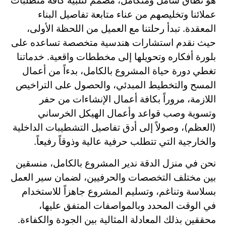
هو نطاق شامل ومتكامل، مصمم لتلبية كافة متطلبات
عملائنا وتخليصهم من عناء متابعة تفاصيل البناء
المعقدة. تبدأ رحلتنا مع العميل من اللحظة الأولى،
حيث نقدم استشارات هندسية متخصصة تساعده على
بلورة أفكاره وتحويلها إلى مخططات واقعية. خدماتنا
تغطي دورة حياة المشروع بالكامل، بدءاً من أعمال
المسح والتخطيط المبدئي، والحصول على التراخيص
اللازمة، مروراً بكافة أعمال الإنشاءات من حفر
وتسوية وصب قواعد وأعمال الهيكل الخرساني
(العظم)، وصولاً إلى أدق تفاصيل التشطيبات الداخلية
والخارجية التي تتطلب حرفية عالية وذوقاً رفيعاً.
نحن في منزل الدقة ندير المشروع بالكامل، منسقين
بين مختلف التخصصات والحرفيين، لضمان سير العمل
بسلاسة وتناغم، وتسليم المشروع جاهزاً للاستخدام
في الوقت المحدد وبالمواصفات المتفق عليها،
محققين بذلك المعادلة المثالية بين الجودة والكفاءة.