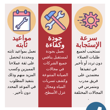
سرعة
جودة
مواعيد
الإستجابة
وكفاءة
ثابته
نستجيب لجميع
نعمل بجودة
نعمل بمواعيد ثابته
طلبات العملاء
لمستقبل ينافس
ومحددة لنحصل
دون تردد أو تأخير
جميع الشركات
على ثقة عملاءنا
في تنفيذها
في مجالات
المميزين وكسب
معتمدين على
الصيانة المتنوعة
المزيد منهم وذلك
فريق مدرب
وكشف تسربات
بتنفيذ المطلوب
ومتمرس في
المياه ومجال
في الموعد المحدد
المجالات المختلفة
عزل الأسطح.
دون تأخير .
.