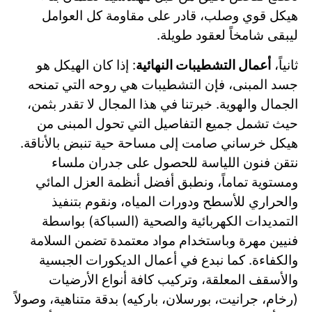
هيكل قوي وصلب، قادر على مقاومة كل العوامل
ليبقى شامخاً لعقود طويلة.
ثانياً،
أعمال التشطيبات النهائية
: إذا كان الهيكل هو
جسد المبنى، فإن التشطيبات هي روحه التي تمنحه
الجمال والهوية. خبرتنا في هذا المجال لا تقدر بثمن،
حيث تشمل جميع التفاصيل التي تحول المبنى من
هيكل خرساني صامت إلى مساحة حية تنبض بالأناقة.
نتقن فنون اللياسة للحصول على جدران ملساء
ومستوية تماماً، ونطبق أفضل أنظمة العزل المائي
والحراري للأسطح ودورات المياه، ونقوم بتنفيذ
التمديدات الكهربائية والصحية (السباكة) بواسطة
فنيين مهرة وباستخدام مواد معتمدة تضمن السلامة
والكفاءة. كما نبدع في أعمال الديكورات الجبسية
والأسقف المعلقة، وتركيب كافة أنواع الأرضيات
(رخام، جرانيت، بورسلان، باركيه) بدقة متناهية، وصولاً