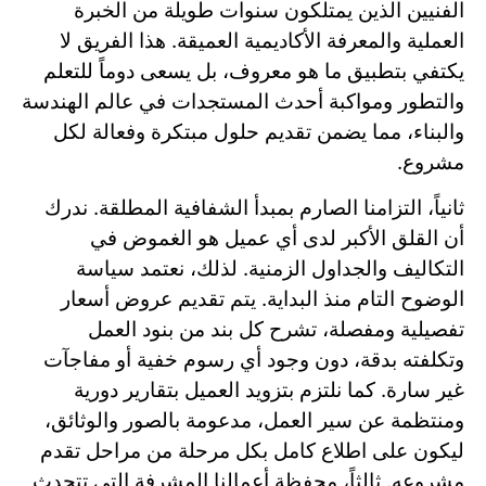
الفنيين الذين يمتلكون سنوات طويلة من الخبرة
العملية والمعرفة الأكاديمية العميقة. هذا الفريق لا
يكتفي بتطبيق ما هو معروف، بل يسعى دوماً للتعلم
والتطور ومواكبة أحدث المستجدات في عالم الهندسة
والبناء، مما يضمن تقديم حلول مبتكرة وفعالة لكل
مشروع.
ثانياً، التزامنا الصارم بمبدأ الشفافية المطلقة. ندرك
أن القلق الأكبر لدى أي عميل هو الغموض في
التكاليف والجداول الزمنية. لذلك، نعتمد سياسة
الوضوح التام منذ البداية. يتم تقديم عروض أسعار
تفصيلية ومفصلة، تشرح كل بند من بنود العمل
وتكلفته بدقة، دون وجود أي رسوم خفية أو مفاجآت
غير سارة. كما نلتزم بتزويد العميل بتقارير دورية
ومنتظمة عن سير العمل، مدعومة بالصور والوثائق،
ليكون على اطلاع كامل بكل مرحلة من مراحل تقدم
مشروعه. ثالثاً، محفظة أعمالنا المشرفة التي تتحدث