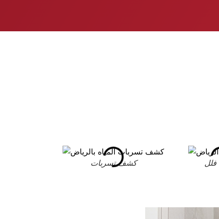
فلل
كشف تسربات