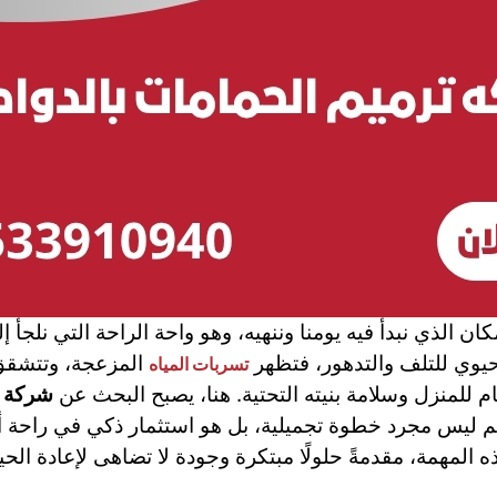
ن الذي نبدأ فيه يومنا وننهيه، وهو واحة الراحة التي نلجأ إ
حيوي للتلف والتدهور، فتظهر
المزعجة، وتتشقق 
تسربات المياه
ام للمنزل وسلامة بنيته التحتية. هنا، يصبح البحث عن
شركة ت
رميم ليس مجرد خطوة تجميلية، بل هو استثمار ذكي في راحة 
لمهمة، مقدمةً حلولًا مبتكرة وجودة لا تضاهى لإعادة الحي