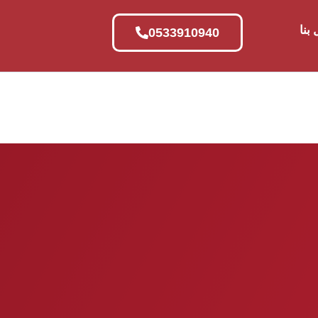
بنا
0533910940