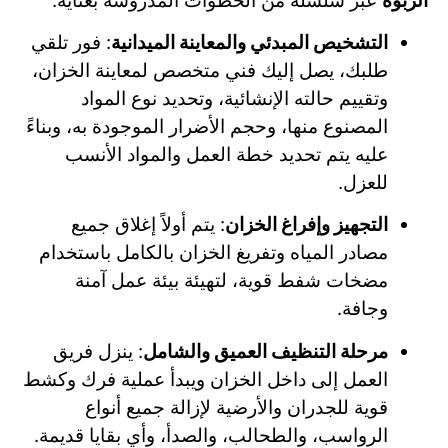
الربوة
عبر سلسلة من الخطوات المدروسة بعناية:
التشخيص المبدئي والمعاينة الميدانية
: فور تلقي
طلبك، يصل إليك فني متخصص لمعاينة الخزان،
وتقييم حالته الإنشائية، وتحديد نوع المواد
المصنوع منها، وحجم الأضرار الموجودة به، وبناءً
عليه يتم تحديد خطة العمل والمواد الأنسب
للعزل.
التجهيز وإفراغ الخزان
: يتم أولاً إغلاق جميع
مصادر المياه وتفريغ الخزان بالكامل باستخدام
مضخات شفط قوية، لتهيئة بيئة عمل آمنة
وجافة.
مرحلة التنظيف العميق والشامل
: ينزل فريق
العمل إلى داخل الخزان ويبدأ عملية فرك وكشط
قوية للجدران والأرضية لإزالة جميع أنواع
الرواسب، والطحالب، والصدأ، وأي بقايا قديمة.