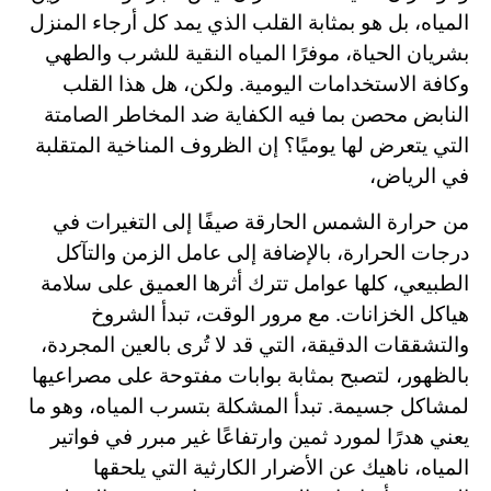
المياه، بل هو بمثابة القلب الذي يمد كل أرجاء المنزل
بشريان الحياة، موفرًا المياه النقية للشرب والطهي
وكافة الاستخدامات اليومية. ولكن، هل هذا القلب
النابض محصن بما فيه الكفاية ضد المخاطر الصامتة
التي يتعرض لها يوميًا؟ إن الظروف المناخية المتقلبة
في الرياض،
من حرارة الشمس الحارقة صيفًا إلى التغيرات في
درجات الحرارة، بالإضافة إلى عامل الزمن والتآكل
الطبيعي، كلها عوامل تترك أثرها العميق على سلامة
هياكل الخزانات. مع مرور الوقت، تبدأ الشروخ
والتشققات الدقيقة، التي قد لا تُرى بالعين المجردة،
بالظهور، لتصبح بمثابة بوابات مفتوحة على مصراعيها
لمشاكل جسيمة. تبدأ المشكلة بتسرب المياه، وهو ما
يعني هدرًا لمورد ثمين وارتفاعًا غير مبرر في فواتير
المياه، ناهيك عن الأضرار الكارثية التي يلحقها