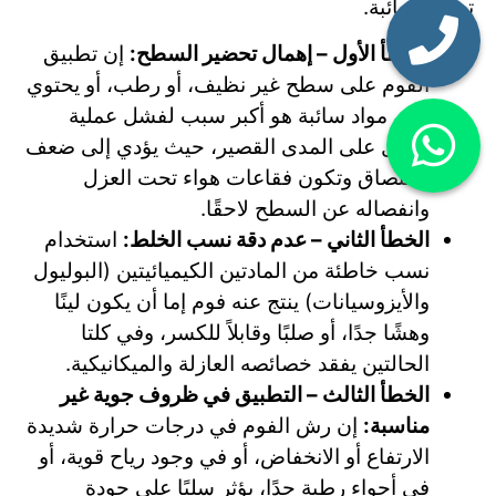
تشوبه شائبة.
الخطأ الأول – إهمال تحضير السطح:
إن تطبيق
الفوم على سطح غير نظيف، أو رطب، أو يحتوي
على مواد سائبة هو أكبر سبب لفشل عملية
العزل على المدى القصير، حيث يؤدي إلى ضعف
الالتصاق وتكون فقاعات هواء تحت العزل
وانفصاله عن السطح لاحقًا.
الخطأ الثاني – عدم دقة نسب الخلط:
استخدام
نسب خاطئة من المادتين الكيميائيتين (البوليول
والأيزوسيانات) ينتج عنه فوم إما أن يكون لينًا
وهشًا جدًا، أو صلبًا وقابلاً للكسر، وفي كلتا
الحالتين يفقد خصائصه العازلة والميكانيكية.
الخطأ الثالث – التطبيق في ظروف جوية غير
مناسبة:
إن رش الفوم في درجات حرارة شديدة
الارتفاع أو الانخفاض، أو في وجود رياح قوية، أو
في أجواء رطبة جدًا، يؤثر سلبًا على جودة