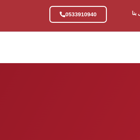
بنا
0533910940