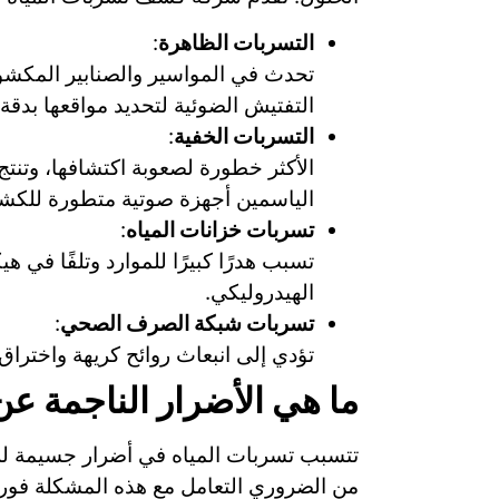
التسربات الظاهرة
:
تحدث في المواسير والصنابير المكشوف
التفتيش الضوئية لتحديد مواقعها بدقة.
التسربات الخفية
:
الأكثر خطورة لصعوبة اكتشافها، وتن
الياسمين أجهزة صوتية متطورة للكش
تسربات خزانات المياه
:
تسبب هدرًا كبيرًا للموارد وتلفًا في 
الهيدروليكي.
تسربات شبكة الصرف الصحي
:
تؤدي إلى انبعاث روائح كريهة واخترا
ما هي الأضرار الناجمة عن
تتسبب تسربات المياه في أضرار جسيمة للمبا
من الضروري التعامل مع هذه المشكلة فور