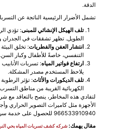
الدقة.
تشمل الأضرار الرئيسية الناتجة عن التسربا
تلف الهيكل الإنشائي للمبنى
: تؤدي ال
الطويل. تظهر تشققات في الجدران 
انتشار العفن والفطريات
: تخلق البيئ
التنفسي، خاصةً للأطفال وكبار السن.
ارتفاع فواتير المياه
: تسربات الأنابيب
يلاحظ المستخدم مصدر المشكلة.
تلف الديكورات والأثاث
: تؤثر الرطوبة
الكهربائية القريبة من مناطق التسرب.
لتفادي هذه المخاطر، ينصح بالتعاقد مع ش
الأجهزة مثل كاميرات التصوير الحراري وأ
966533910940 للحصول على خدمة سريعة واحترافية.
مقال يهمك:
شركه كشف تسربات المياه بحي ال