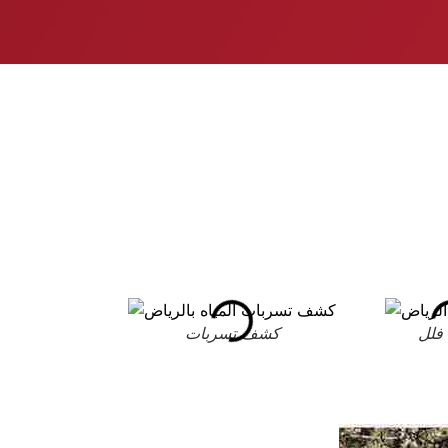
فلل
كشف تسربات