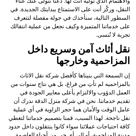
والاهتمام الذي توليه أنت لها. دعنا نتولى عنك عناء
النقل، وركّز أنت على الاستمتاع ببدايتك الجديدة. في
السطور التالية، سنأخذك في جولة مفصلة لتتعرف
على خدماتنا المتميزة وكيف نجعل من عملية انتقالك
تجربة لا تُنسى.
نقل أثاث آمن وسريع داخل
المزاحمية وخارجها
إن السمعة التي بنيناها كأفضل شركة نقل الاثاث
بالمزاحميه لم تأتِ من فراغ، بل هي نتاج سنوات من
العمل الدؤوب والالتزام بأعلى معايير الجودة في
تقديم خدماتنا. نحن في شركة منزل الدقة ندرك أن
عامل الوقت والأمان هما حجر الزاوية في أي عملية
نقل ناجحة. لهذا السبب، قمنا بتصميم خدماتنا لتغطي
كافة احتياجات عملائنا سواء كانوا ينتقلون داخل حدود
مدينة المزاحمية، أو إلى أي حي من أحياء العاصمة