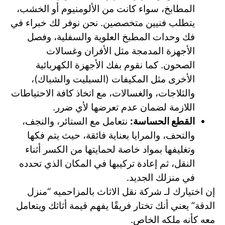
المطابخ، سواء كانت من الألومنيوم أو الخشب،
يتطلب فنيين متخصصين. نحن نوفر لك خبراء في
فك وحدات المطبخ العلوية والسفلية، وفصل
الأجهزة المدمجة مثل الأفران وغسالات
الصحون. كما نقوم بفك الأجهزة الكهربائية
الأخرى مثل المكيفات (السبليت والشباك)،
والثلاجات، والغسالات، مع اتخاذ كافة الاحتياطات
اللازمة لضمان عدم تعرضها لأي ضرر.
القطع الحساسة:
نتعامل مع الستائر، والنجف،
والتحف، والمرايا بعناية فائقة، حيث يتم فكها
وتغليفها بمواد خاصة لحمايتها من الكسر أثناء
النقل، ثم إعادة تركيبها في المكان الذي تحدده
في منزلك الجديد.
إن اختيارك لـ شركة نقل الاثاث بالمزاحميه “منزل
الدقة” يعني أنك تختار فريقًا يفهم قيمة أثاثك ويتعامل
معه كأنه ملكه الخاص.