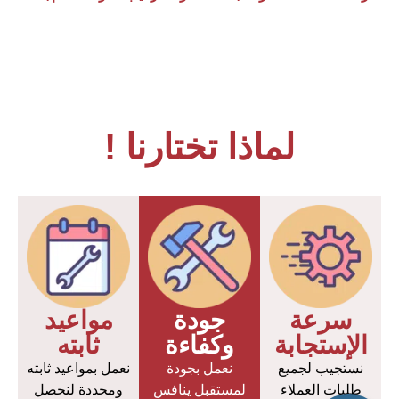
لماذا تختارنا !
سرعة
جودة
مواعيد
الإستجابة
وكفاءة
ثابته
نستجيب لجميع
نعمل بجودة
نعمل بمواعيد ثابته
طلبات العملاء
لمستقبل ينافس
ومحددة لنحصل