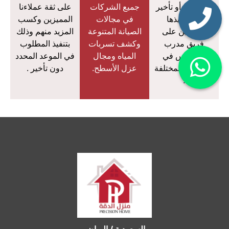
دون تردد أو تأخير
جميع الشركات
على ثقة عملاءنا
في تنفيذها
في مجالات
المميزين وكسب
معتمدين على
الصيانة المتنوعة
المزيد منهم وذلك
فريق مدرب
وكشف تسربات
بتنفيذ المطلوب
ومتمرس في
المياه ومجال
في الموعد المحدد
المجالات المختلفة
عزل الأسطح.
دون تأخير .
.
السعودية / الرياض