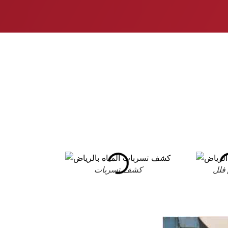
فلل
كشف تسربات