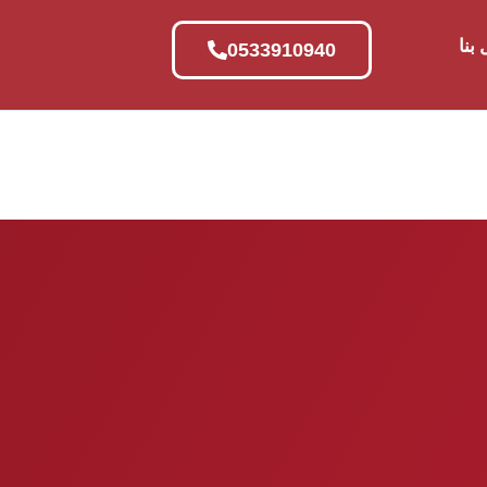
بنا
0533910940