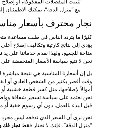
تثبيت المفصلات المفكوكة، أو إصلاح الأ
مع “منزل الدقة”، يمكنك الاطمئنان إ
نجار محترف بأسعار مناس
كثيرًا ما يتردد الناس في طلب مساعدة مت
يؤدي إلى نتائج كارثية وتكاليف إصلاح أعلى
متاحة للجميع، ولهذا نقدم خدماتنا على يد
ن
نحن لا نتبع سياسة الأسعار المنخفضة على
بل إن أسعارنا المناسبة هي نتيجة مباشرة لك
وقت أقصر بكثير من الشخص العادي أو الفني
أموالاً لإصلاحها، مثل كسر قطعة خشبية أ
نحن نعتمد على سياسة تسعير شفافة وواضحة. 
قبل البدء بالعمل، دون أي رسوم خفية أو م
نحن نرى أن السعر الذي تدفعه ليس مجرد أ
“منزل الدقة”، فإنك لا تختار فقط
نجار فك و