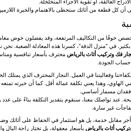
دراج العالقة، أو تقوية الأجزاء المتخلخلة.
لى أن كل قطعة من أثاثك ستحظى بالاهتمام والخبرة اللازم
بة
خصص خوفًا من التكاليف المرتفعة، وقد يفضلون خوض مغامر
 بكثير. في “منزل الدقة”، كسرنا هذه المعادلة الصعبة. نحن 
جار فك وتركيب أثاث بالرياض
محترف بأسعار تنافسية ومناسبة
 حساب الجودة.
فاءتنا وفعاليتنا في العمل. النجار المحترف الذي يمتلك الخ
 الهاوي، وهذا يعني تكلفة عمالة أقل. كما أن خبرته تمنعه
و فقدان مسمار أساسي.
عند تواصلك معنا، سنقوم بتقدير التكلفة بناءً على عدد ونو
فاجآت غير سارة.
جر مقابل خدمة، بل هو استثمار في الحفاظ على أثاثك وضم
تركيب أثاث بالرياض
بأسعار معقولة، بل تختار راحة البال 