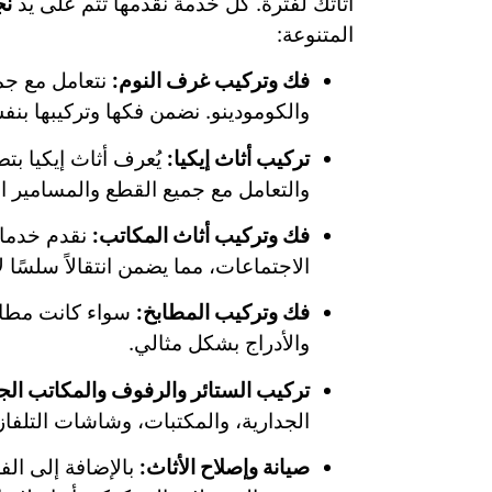
أثاثك لفترة. كل خدمة نقدمها تتم على يد
نج
المتنوعة:
فك وتركيب غرف النوم:
نتعامل مع جمي
والكومودينو. نضمن فكها وتركيبها بنف
تركيب أثاث إيكيا:
يُعرف أثاث إيكيا بتص
والتعامل مع جميع القطع والمسامير ال
فك وتركيب أثاث المكاتب:
نقدم خدمات
الاجتماعات، مما يضمن انتقالاً سلسًا ل
فك وتركيب المطابخ:
سواء كانت مطابخ 
والأدراج بشكل مثالي.
تركيب الستائر والرفوف والمكاتب الجد
الجدارية، والمكتبات، وشاشات التلفاز،
صيانة وإصلاح الأثاث:
بالإضافة إلى الف