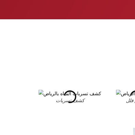
فلل
كشف تسربات