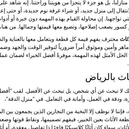
لنا، بل هو جزء لا يتجزأ من هويتنا وراحتنا. إنه شاهد على ذ
تقال إلى منزل جديد، أو شراء غرفة نوم جديدة، أو حتى إع
ي تواجهنا. إن محاولة القيام بهذه المهمة دون خبرة أو أدوا
كسور يصعب إصلاحها، وتضيع معها قيمتها وجمالها. من هنا،
ثاث
محترف يفهم قيمة كل قطعة ويتعامل معها بالعناية والد
اهر وأمين وموثوق أمراً ضرورياً لتوفير الوقت والجهد وضم
حل الأمثل لهذه المهمة، موفرةً أفضل الخبراء لضمان عمل
اث بالرياض
فإنك لا تبحث عن أي شخص، بل تبحث عن الأفضل. لقب “أفض
 ودقة في العمل، وأمانة في التعامل. في “منزل الدقة”،
فإننا لا نوظف إلا النخبة من النجارين الذين يجمعون بين الم
قطعة الأثاث بعين الخبير، فيفهم تصميمها، ونقاط قوتها وضعف
اث، سواء كان أثاثًا كلاسيكيًا فاخرًا ذا تفاصيل معقدة، أو أ