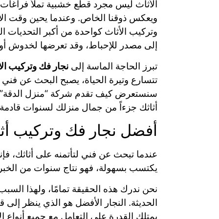
الأثاث ليس مجرد قطع خشبية تملأ فراغات مناز
ويعكس ذوقنا الخاص. وعندما يحين وقت الان
وتركيب الأثاث كواحدة من أكبر التحديات الت
إلى مصدر للإحباط، وقد تعرضها لخدوش أو 
تبرز الحاجة الماسة إلى
نجار فك وتركيب الا
تتسارع وتيرة الحياة، يصبح البحث عن فني م
سنستعرض كيف تقدم شركة “منزل الدقة” ال
أثاثك جزءاً من جمال منزلك لسنوات قادمة.
أفضل نجار فك وتركيب أث
عندما تبحث عن فني لتأتمنه على أثاثك، 
يكتسب بسهولة، فهو نتاج سنوات من الخبرة،
نحن ندرك هذه الحقيقة تمامًا، ولهذا السبب، 
الحديثة. النجار الأفضل هو الذي ينظر إلى 
يمتلك القدرة على التعامل مع جميع أنواع الأث