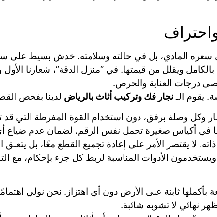
واحتراف
 في سعره المادي، بل في حالته وسلامته. خدش بسيط على س
كامل ويقلل من قيمتها. في “منزل الدقة”، شعارنا الأول والأ
قصى درجات العناية والحرص.
. يقوم الـ
نجار فك وتركيب أثاث بالرياض
لدينا بفحص القطعة
ار وكل وصلة برفق، دون استخدام القوة المفرطة التي قد 
ا في أكياس صغيرة تحمل نفس الرقم، لضمان عدم ضياع أي ج
اته. لا يقتصر الأمر على إعادة تجميع القطع معًا، بل يتعلق ا
ة، ويستخدمون الأدوات المناسبة لربط كل جزء بإحكام، مع الت
 بأكملها ثابتة على الأرض دون أي اهتزاز. نحن نولي اهتمامًا
ر نهائي لا تشوبه شائبة.