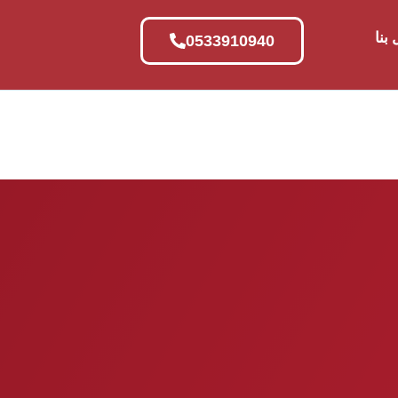
بنا
0533910940