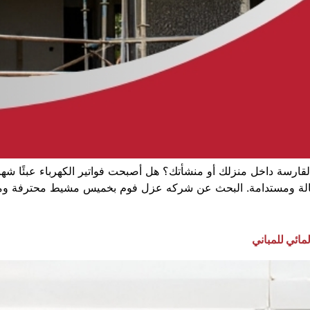
لقارسة داخل منزلك أو منشأتك؟ هل أصبحت فواتير الكهرباء عبئًا شهري
ّالة ومستدامة. البحث عن شركه عزل فوم بخميس مشيط محترفة وموثو
مائي للمباني