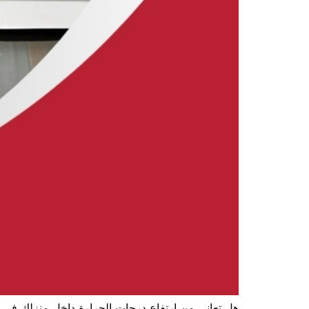
هل تعاني من ارتفاع درجات الحرارة داخل منزلك في ص