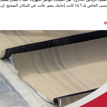
المبنى الخاص بك؟ إذا كانت إجابتك بنعم، فأنت في المكان الصحيح. إ