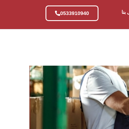
بنا
0533910940