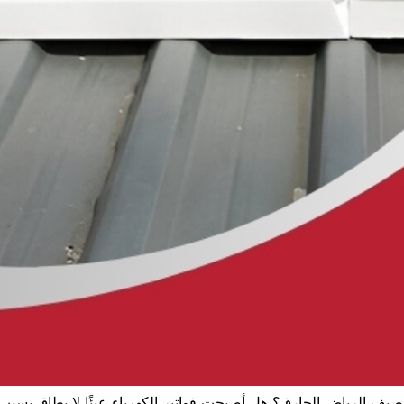
يف الرياض الحارق؟ هل أصبحت فواتير الكهرباء عبئًا لا يطاق بسبب