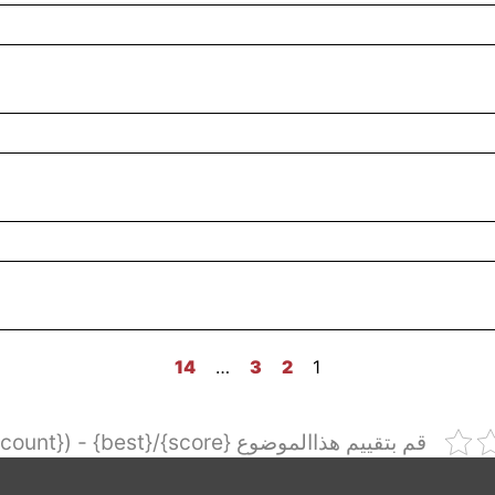
14
…
3
2
1
قم بتقييم هذاالموضوع {score}/{best} - ({count} {votes})