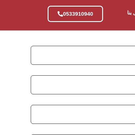
بنا
0533910940