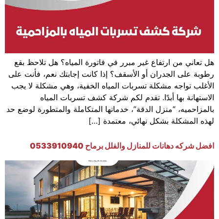
هل تعاني من ارتفاع غير مبرر في فاتورة المياه؟ هل تلاحظ بقع
رطوبة على الجدران أو الأسقف؟ إذا كانت إجابتك نعم، فأنت على
الأغلب تواجه مشكلة تسربات المياه الخفية، وهي مشكلة لا يجب
الاستهانة بها أبدًا. تقدم لكم شركة كشف تسربات المياه
بالمزاحميه، “منزل الدقة”، خدماتها المتكاملة والمتطورة لوضع حد
لهذه المشكلة بشكل نهائي، معتمدة […]
افضل شركه دهانات للمنازل والفلل برماح 0533910940