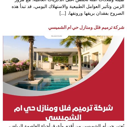
الزمن وتأثير العوامل الطبيعية والاستهلاك اليومي، قد تبدأ هذه
الصروح بفقدان بريقها ورونقها، […]
شركة ترميم فلل ومنازل حي ام الشميسي
يُعتبر حي أم الشميسي من أقدم وأعرق أحياء العاصمة الرياض،