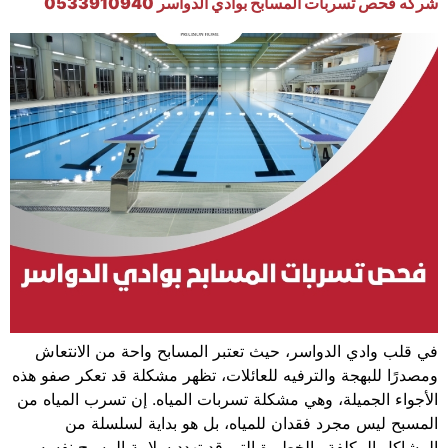
شركه فحص تسربات المسابح بوادي الدواسر 0533910940
في قلب وادي الدواسر، حيث تعتبر المسابح واحة من الانتعاش
ومصدرًا للبهجة والترفيه للعائلات، تظهر مشكلة قد تعكر صفو هذه
الأجواء الجميلة، وهي مشكلة تسربات المياه. إن تسرب المياه من
المسبح ليس مجرد فقدان للمياه، بل هو بداية لسلسلة من
المشاكل المكلفة والخطيرة التي قد تهدد سلامة المسبح نفسه