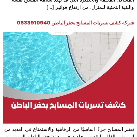
والبنية التحتية للمنزل. من ارتفاع فواتير […]
شركه كشف تسربات المسابح بحفر الباطن 0533910940
تعتبر المسابح جزءًا أساسيًا من الرفاهية والاستمتاع في العديد من
المنازل والفلل والقصور، خاصة في مدينة حفر الباطن التي تتميز