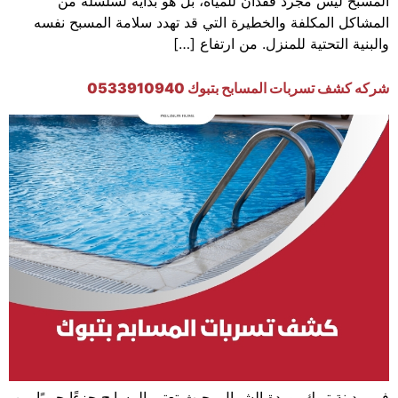
المسبح ليس مجرد فقدان للمياه، بل هو بداية لسلسلة من
المشاكل المكلفة والخطيرة التي قد تهدد سلامة المسبح نفسه
والبنية التحتية للمنزل. من ارتفاع […]
شركه كشف تسربات المسابح بتبوك 0533910940
في مدينة تبوك، وردة الشمال، حيث تعتبر المسابح جزءًا حيويًا من