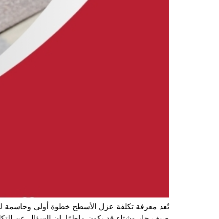
تُعد معرفة تكلفة عزل الأسطح خطوة أولى وحاسمة لكل
صيف حار وشتاء قد يكون ماطرًا. إن السؤال عن التك