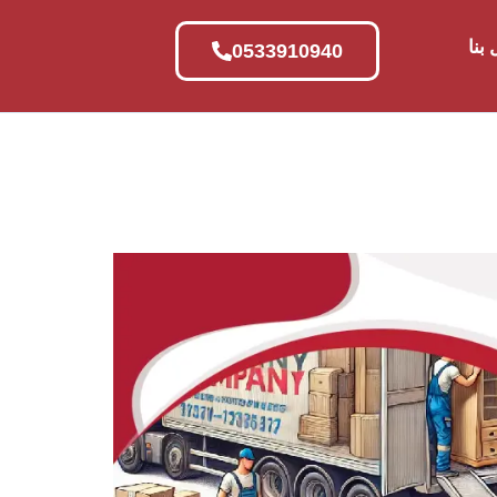
بنا
0533910940