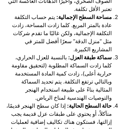
الصوف الصخري، وأخيرًا الدهانات العاكسة التي
تعتبر الأقل تكلفة.
مساحة السطح الإجمالية:
يتم حساب التكلفة
عادة بالمتر المربع. كلما زادت المساحة، زادت
التكلفة الإجمالية، ولكن غالبًا ما تقدم شركات
مثل “منزل الدقة” سعرًا أفضل للمتر في
المشاريع الكبيرة.
سماكة طبقة العزل:
بالنسبة للعزل الحراري،
كلما زادت السماكة المطلوبة (لتحقيق مقاومة
حرارية أعلى)، زادت كمية المادة المستخدمة
وبالتالي ترتفع التكلفة. يتم تحديد السماكة
المثالية بناءً على طبيعة استخدام الهنجر
والتوصيات الهندسية لمناخ الرياض.
حالة السطح الحالية:
إذا كان سطح الهنجر قديمًا،
متآكلاً، أو يحتوي على طبقات عزل قديمة يجب
إزالتها، فستكون هناك تكاليف إضافية لعمليات