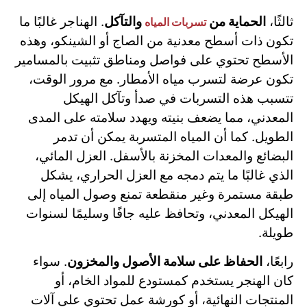
ثالثًا،
الحماية من
والتآكل
. الهناجر غالبًا ما
تسربات المياه
تكون ذات أسطح معدنية من الصاج أو الشينكو، وهذه
الأسطح تحتوي على فواصل ومناطق تثبيت بالمسامير
تكون عرضة لتسرب مياه الأمطار. مع مرور الوقت،
تتسبب هذه التسربات في صدأ وتآكل الهيكل
المعدني، مما يضعف بنيته ويهدد سلامته على المدى
الطويل. كما أن المياه المتسربة يمكن أن تدمر
البضائع والمعدات المخزنة بالأسفل. العزل المائي،
الذي غالبًا ما يتم دمجه مع العزل الحراري، يشكل
طبقة مستمرة وغير منقطعة تمنع وصول المياه إلى
الهيكل المعدني، وتحافظ عليه جافًا وسليمًا لسنوات
طويلة.
رابعًا،
الحفاظ على سلامة الأصول والمخزون
. سواء
كان الهنجر يستخدم كمستودع للمواد الخام، أو
المنتجات النهائية، أو كورشة عمل تحتوي على آلات