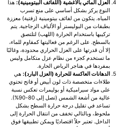
العزل المائي بالأغشية (اللفائف البيتومينية):
هذا
النوع يركز بشكل أساسي على منع تسرب
المياه. يتكون من لفائف بيتومينية (زفتية) معززة
بطبقات من البوليستر أو الألياف الزجاجية. يتم
تركيبها باستخدام الحرارة (اللهب) لتلتصق
بالسطح. على الرغم من فعاليتها كمقاوم للماء،
إلا أن قدرتها على العزل الحراري محدودة، وغالبًا
ما تستخدم كجزء من نظام عزل متكامل وليس
بمفردها في هناجر الرياض الحارة.
الدهانات العاكسة للحرارة (العزل البارد):
هي
طلاءات متخصصة ذات لون أبيض أو فاتح تحتوي
على مواد سيراميكية أو بوليمرات تعكس نسبة
عالية من أشعة الشمس (تصل إلى 80-90%).
تساعد في تقليل درجة حرارة السطح بشكل
ملحوظ، وبالتالي تخفف من انتقال الحرارة إلى
الداخل. تعتبر حلاً اقتصاديًا ويمكن تطبيقها فوق