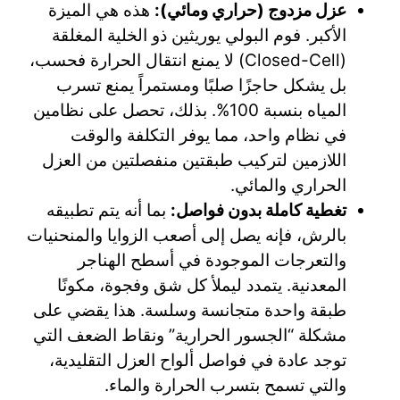
عزل مزدوج (حراري ومائي):
هذه هي الميزة
الأكبر. فوم البولي يوريثين ذو الخلية المغلقة
(Closed-Cell) لا يمنع انتقال الحرارة فحسب،
بل يشكل حاجزًا صلبًا ومستمراً يمنع تسرب
المياه بنسبة 100%. بذلك، تحصل على نظامين
في نظام واحد، مما يوفر التكلفة والوقت
اللازمين لتركيب طبقتين منفصلتين من العزل
الحراري والمائي.
تغطية كاملة بدون فواصل:
بما أنه يتم تطبيقه
بالرش، فإنه يصل إلى أصعب الزوايا والمنحنيات
والتعرجات الموجودة في أسطح الهناجر
المعدنية. يتمدد ليملأ كل شق وفجوة، مكونًا
طبقة واحدة متجانسة وسلسة. هذا يقضي على
مشكلة “الجسور الحرارية” ونقاط الضعف التي
توجد عادة في فواصل ألواح العزل التقليدية،
والتي تسمح بتسرب الحرارة والماء.