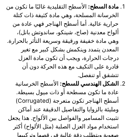
مادة السطح:
الأسطح التقليدية غالبًا ما تكون من
الخرسانة المسلحة، وهي مادة كثيفة ذات كتلة
حرارية عالية. أما أسطح الهناجر فهي عادة من
ألواح معدنية (صاج، شينكو، ساندوتش بانل)،
وهي مادة خفيفة ورقيقة وسريعة التأثر بالحرارة.
المعدن يتمدد وينكمش بشكل كبير مع تغير
درجات الحرارة، ويجب أن تكون مادة العزل
قادرة على التكيف مع هذه الحركة دون أن
تتشقق أو تنفصل.
الشكل الهندسي للسطح:
الأسطح الخرسانية
عادة ما تكون مسطحة أو ذات ميول بسيطة.
أسطح الهناجر تكون متعرجة (Corrugated)
ومليئة بالزوايا والتفاصيل الدقيقة عند أماكن
تثبيت المسامير والفواصل بين الألواح. هذا يجعل
استخدام مواد العزل الصلبة (مثل الألواح) أكثر
صعوبة ويتطلب دقة عالية في قصها وتركيبها