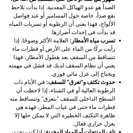
الصدأ هو عدو الهياكل المعدنية. إذا بدأت تلاحظ
بقع صدأ، خاصة حول المسامير أو عند فواصل
الألواح، فهذا يعني أن الرطوبة أو تسربات المياه
قد بدأت في إحداث أضرارها.
تسرب مياه الأمطار:
العلامة الأكثر وضوحًا. إذا
رأيت بركًا من الماء على الأرض أو قطرات ماء
تتساقط من السقف بعد هطول الأمطار، فهذا
يعني أن نظام السقف لديك قد فشل في مهمته
ويحتاج إلى عزل مائي فوري.
حدوث تكثف و”تعرق” للسقف:
في الأيام ذات
الرطوبة العالية أو في الشتاء، إذا لاحظت أن
السطح الداخلي للسقف “يتعرق” وتتساقط منه
قطرات ماء حتى في غياب المطر، فهذه هي
ظاهرة التكثف الخطيرة التي لا يمكن حلها إلا
بعزل حراري فعال.
تلف المنتجات أو المواد المخزنة:
إذا كنت تخزن