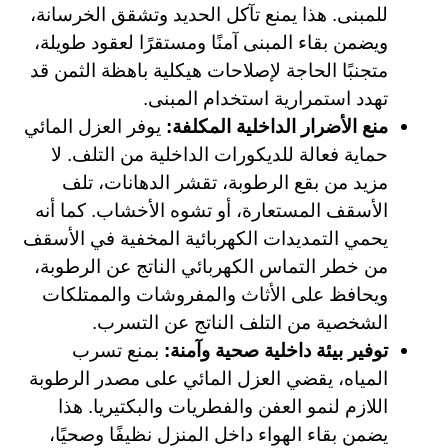
للمبنى. هذا يمنع تآكل الحديد وتشقق الخرسانة،
ويضمن بقاء المبنى آمنًا ومستقرًا لعقود طويلة،
متجنبًا الحاجة لإصلاحات هيكلية باهظة الثمن قد
تهدد استمرارية استخدام المبنى.
منع الأضرار الداخلية المكلفة:
يوفر العزل المائي
حماية فعالة للديكورات الداخلية من التلف. لا
مزيد من بقع الرطوبة، تقشر الدهانات، تلف
الأسقف المستعارة، أو تشوه الأخشاب. كما أنه
يحمي التمديدات الكهربائية المخفية في الأسقف
من خطر التماس الكهربائي الناتج عن الرطوبة،
ويحافظ على الأثاث والمفروشات والممتلكات
الشخصية من التلف الناتج عن التسرب.
توفير بيئة داخلية صحية وآمنة:
بمنع تسرب
المياه، يقضي العزل المائي على مصدر الرطوبة
اللازم لنمو العفن والفطريات والبكتيريا. هذا
يضمن بقاء الهواء داخل المنزل نظيفًا وصحيًا،