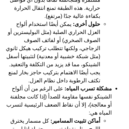
حرارية. هذه الطبقة تمنع انتقال الحرارة
بكفاءة عالية جدًا (مرتفع).
حلول أخرى:
يمكن أيضًا استخدام ألواح
العزل الحراري الصلبة (مثل البوليسترين أو
الصوف الصخري) أو لفائف الصوف
الزجاجي، ولكنها تتطلب تركيب هيكل ثانوي
(مثل شبكة خشبية أو معدنية) لتثبيتها أسفل
الشينكو، مما قد يزيد من التكلفة والتعقيد.
يجب أيضًا الاهتمام بتركيب حاجز بخار لمنع
تكثف الرطوبة داخل نظام العزل.
مشكلة تسرب المياه:
على الرغم من أن ألواح
الشينكو نفسها مقاومة للصدأ (إذا كانت مجلفنة
أو معالجة)، إلا أن نقاط الضعف الرئيسية لتسرب
المياه هي:
أماكن تثبيت المسامير:
كل مسمار يخترق
اللوح يمثل نقطة تسرب محتملة إذا لم يتم