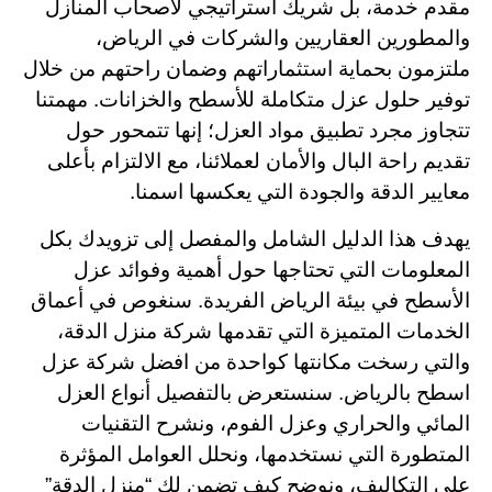
مقدم خدمة، بل شريك استراتيجي لأصحاب المنازل
والمطورين العقاريين والشركات في الرياض،
ملتزمون بحماية استثماراتهم وضمان راحتهم من خلال
توفير حلول عزل متكاملة للأسطح والخزانات. مهمتنا
تتجاوز مجرد تطبيق مواد العزل؛ إنها تتمحور حول
تقديم راحة البال والأمان لعملائنا، مع الالتزام بأعلى
معايير الدقة والجودة التي يعكسها اسمنا.
يهدف هذا الدليل الشامل والمفصل إلى تزويدك بكل
المعلومات التي تحتاجها حول أهمية وفوائد عزل
الأسطح في بيئة الرياض الفريدة. سنغوص في أعماق
الخدمات المتميزة التي تقدمها شركة منزل الدقة،
والتي رسخت مكانتها كواحدة من افضل شركة عزل
اسطح بالرياض. سنستعرض بالتفصيل أنواع العزل
المائي والحراري وعزل الفوم، ونشرح التقنيات
المتطورة التي نستخدمها، ونحلل العوامل المؤثرة
على التكاليف، ونوضح كيف تضمن لك “منزل الدقة”