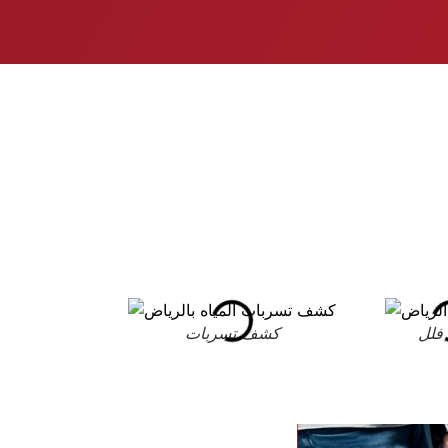
فلل
كشف تسربات