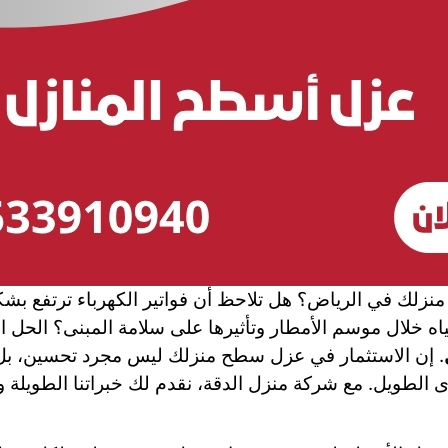
نزلك في الرياض؟ هل تلاحظ أن فواتير الكهرباء ترتفع بش
اه خلال موسم الأمطار وتأثيرها على سلامة المبنى؟ الحل 
. إن الاستثمار في عزل سطح منزلك ليس مجرد تحسين، ب
ى الطويل. مع شركة منزل الدقة، نقدم لك خبراتنا الطويلة و