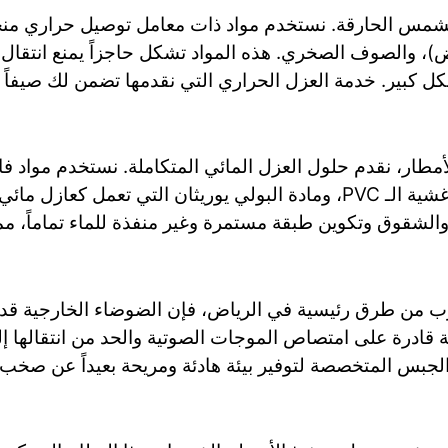
لشمس الحارقة. نستخدم مواد ذات معامل توصيل حراري منخف
بيض)، والصوف الصخري. هذه المواد تشكل حاجزاً يمنع انتقا
 كبير. خدمة العزل الحراري التي نقدمها تضمن لك صيفاً أك
مطار، نقدم حلول العزل المائي المتكاملة. نستخدم مواد فائ
(الرولات)، والدهانات الإكريليكية المرنة، وأغشية الـ PVC، ومادة البولي ي
والشقوق وتكوين طبقة مستمرة وغير منفذة للماء تماماً، م
ب من طرق رئيسية في الرياض، فإن الضوضاء الخارجية قد 
ادرة على امتصاص الموجات الصوتية والحد من انتقالها إلى
لجبس المتخصصة لتوفير بيئة هادئة ومريحة بعيداً عن صخب ا