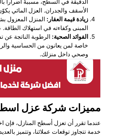
الدقيقة في السطح، مسببةً أضراراً با
الأسقف والجدران. العزل المائي يكوّ
زيادة قيمة العقار:
المنزل المعزول بشك
المبنى وكفاءته في استهلاك الطاقة. ع
الفوائد الصحية:
الرطوبة الناتجة عن ت
خاصة لمن يعانون من الحساسية والر
وصحي داخل منزلك.
مميزات شركة عزل اسطح
عندما تقرر أن تعزل أسطح المنازل، فإن اخت
خدمة تتجاوز توقعات عملائنا، وتتميز بالعديد