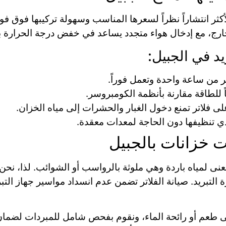
 التبريد (Power Fans) الحل الأكثر انتشاراً نظراً لسعرها المناسب وسهولة 
إدخال هواء متجدد يساعد في خفض درجة الحرارة بمعدل 7 إلى 10 درجات
د في الجبيل:
ر من ساعة واحدة وتعمل فوراً.
ً للطاقة مقارنة بأنظمة الكومبروسر.
على فلاتر تمنع دخول الغبار والحشرات إلى مياه الخزان.
ي تنظيفها دون الحاجة لمعدات معقدة.
ت خزانات بالجبيل
 معنى لمياه باردة وهي ملوثة بالرواسب أو الشوائب. لذا، ن
التبريد. صيانة الفلاتر تضمن عدم انسداد مواسير جهاز التب
ى طعم أو رائحة الماء، ونقوم بفحص شامل للمبردات لضمان 