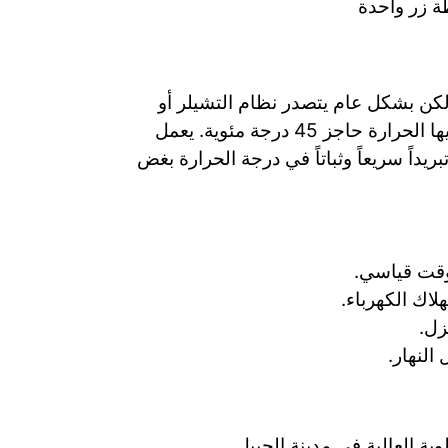
ة زر واحدة
لكن بشكل عام يتصدر نظام التشيلر أو
الكومبروسر القائمة كأفضل وسيلة لعملية تبريد خزانات المياه بالجبيل، خاصة في الأيام التي تتخطى فيها الحرارة حاجز 45 درجة مئوية. يعمل
يداً سريعاً وثباتاً في درجة الحرارة بغض
اك الكهرباء.
زل.
النهار.
 العالية في مدينة الجبيل.