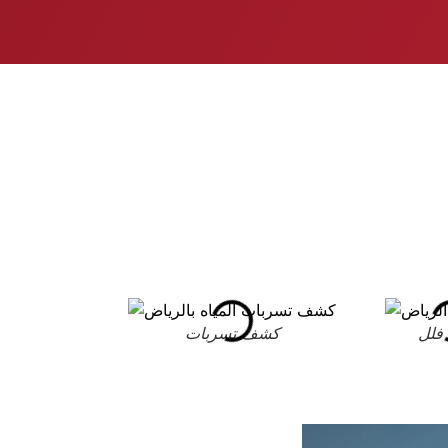
فلل
كشف تسربات