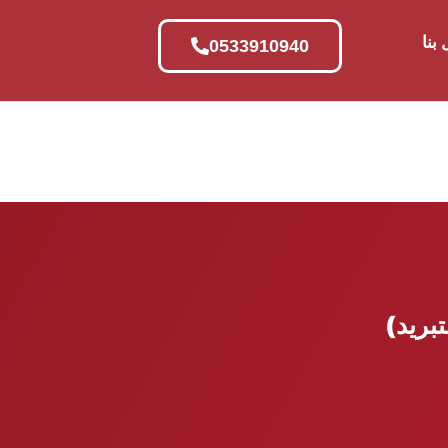
بنا
0533910940
تبريد)