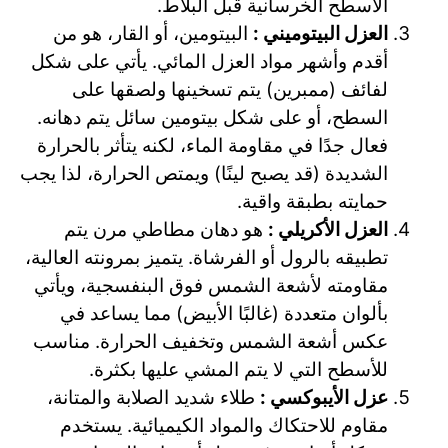
الأسطح الخرسانية قبل البلاط.
العزل البيتوميني :
البيتومين، أو القار، هو من
أقدم وأشهر مواد العزل المائي. يأتي على شكل
لفائف (ممبرين) يتم تسخينها ولصقها على
السطح، أو على شكل بيتومين سائل يتم دهانه.
فعال جدًا في مقاومة الماء، لكنه يتأثر بالحرارة
الشديدة (قد يصبح لينًا) ويمتص الحرارة، لذا يجب
حمايته بطبقة واقية.
العزل الأكريلي :
هو دهان مطاطي مرن يتم
تطبيقه بالرول أو الفرشاة. يتميز بمرونته العالية،
مقاومته لأشعة الشمس فوق البنفسجية، ويأتي
بألوان متعددة (غالبًا الأبيض) مما يساعد في
عكس أشعة الشمس وتخفيف الحرارة. مناسب
للأسطح التي لا يتم المشي عليها بكثرة.
عزل الأيبوكسي :
طلاء شديد الصلابة والمتانة،
مقاوم للاحتكاك والمواد الكيميائية. يستخدم