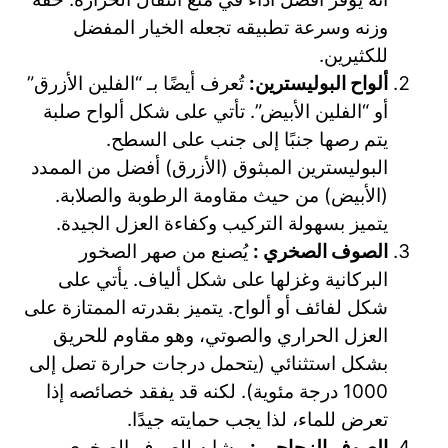
وزنه وسرعة تطبيقه تجعله الخيار المفضل
للكثيرين.
ألواح البوليسترين:
تُعرف أيضًا بـ “الفلين الأزرق”
أو “الفلين الأبيض”. تأتي على شكل ألواح صلبة
يتم رصها جنبًا إلى جنب على السطح.
البوليسترين المبثوق (الأزرق) أفضل من الممدد
(الأبيض) من حيث مقاومة الرطوبة والصلابة.
يتميز بسهولة التركيب وكفاءة العزل الجيدة.
الصوف الصخري :
يُصنع من صهر الصخور
البركانية وغزلها على شكل ألياف. يأتي على
شكل لفائف أو ألواح. يتميز بقدرته الممتازة على
العزل الحراري والصوتي، وهو مقاوم للحريق
بشكل استثنائي (يتحمل درجات حرارة تصل إلى
1000 درجة مئوية). لكنه قد يفقد خصائصه إذا
تعرض للماء، لذا يجب حمايته جيدًا.
الصوف الزجاجي :
مشابه للصوف الصخري