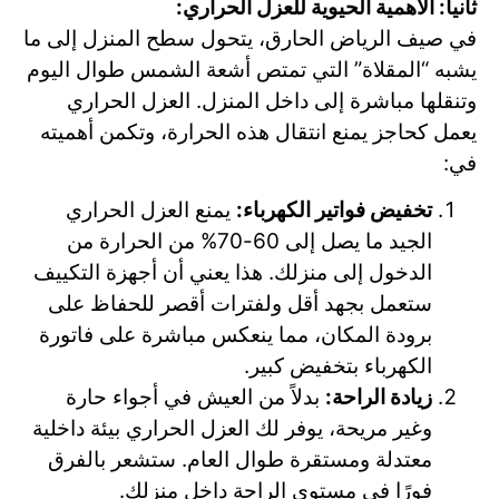
ثانياً: الأهمية الحيوية للعزل الحراري:
في صيف الرياض الحارق، يتحول سطح المنزل إلى ما
يشبه “المقلاة” التي تمتص أشعة الشمس طوال اليوم
وتنقلها مباشرة إلى داخل المنزل. العزل الحراري
يعمل كحاجز يمنع انتقال هذه الحرارة، وتكمن أهميته
في:
تخفيض فواتير الكهرباء:
يمنع العزل الحراري
الجيد ما يصل إلى 60-70% من الحرارة من
الدخول إلى منزلك. هذا يعني أن أجهزة التكييف
ستعمل بجهد أقل ولفترات أقصر للحفاظ على
برودة المكان، مما ينعكس مباشرة على فاتورة
الكهرباء بتخفيض كبير.
زيادة الراحة:
بدلاً من العيش في أجواء حارة
وغير مريحة، يوفر لك العزل الحراري بيئة داخلية
معتدلة ومستقرة طوال العام. ستشعر بالفرق
فورًا في مستوى الراحة داخل منزلك.