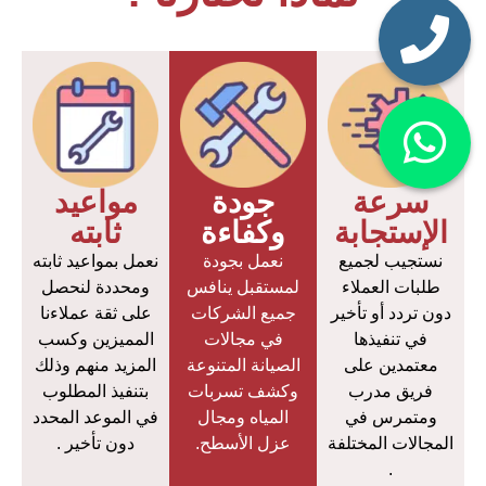
سرعة
جودة
مواعيد
الإستجابة
وكفاءة
ثابته
نستجيب لجميع
نعمل بجودة
نعمل بمواعيد ثابته
طلبات العملاء
لمستقبل ينافس
ومحددة لنحصل
دون تردد أو تأخير
جميع الشركات
على ثقة عملاءنا
في تنفيذها
في مجالات
المميزين وكسب
معتمدين على
الصيانة المتنوعة
المزيد منهم وذلك
فريق مدرب
وكشف تسربات
بتنفيذ المطلوب
ومتمرس في
المياه ومجال
في الموعد المحدد
المجالات المختلفة
عزل الأسطح.
دون تأخير .
.