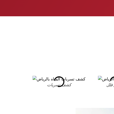
فلل
كشف تسربات