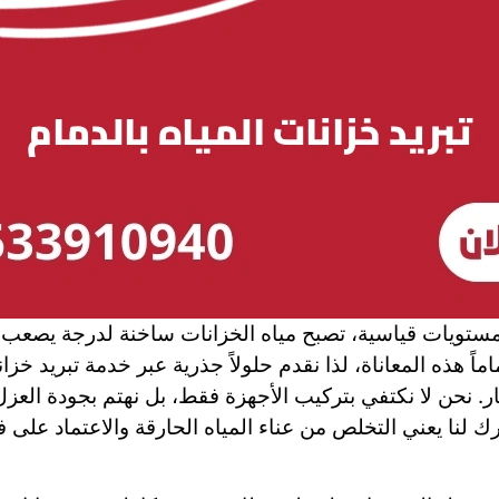
تويات قياسية، تصبح مياه الخزانات ساخنة لدرجة يصعب م
اً هذه المعاناة، لذا نقدم حلولاً جذرية عبر خدمة تبريد خز
. نحن لا نكتفي بتركيب الأجهزة فقط، بل نهتم بجودة العزل
رك لنا يعني التخلص من عناء المياه الحارقة والاعتماد عل