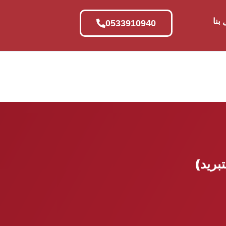
بنا
0533910940
تبريد)