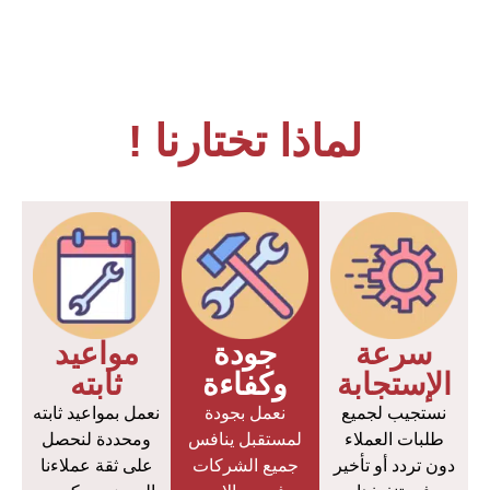
لماذا تختارنا !
سرعة
جودة
مواعيد
الإستجابة
وكفاءة
ثابته
نستجيب لجميع
نعمل بجودة
نعمل بمواعيد ثابته
طلبات العملاء
لمستقبل ينافس
ومحددة لنحصل
دون تردد أو تأخير
جميع الشركات
على ثقة عملاءنا