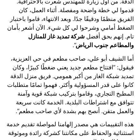
الدقة. من أول زيارة للمهندس شعرت بالاحترافية.
قدموا لي خطة واضحة ومفصلة. أثناء العمل، كان
الفريق منظمًا ودقيقًا جدًا. وبعد الانتهاء، قاموا باختبار
الضغط أمامي وشرحوا لي كل شيء. الآن أشعر بأمان
تام. إنهم بحق أفضل
شركة تمديد غاز للمنازل
والمطاعم جنوب الرياض
“.
أما الشيف أبو علي، صاحب مطعم في حي العزيزية،
فيقول: “افتتاح مطعم جديد يعني ضغطًا كبيرًا، وكان
تمديد شبكة الغاز من أكبر همومي. فريق منزل الدقة
كانوا على قدر المسؤولية وأكثر. فهموا تمامًا متطلبات
المطبخ التجاري، وقاموا بتركيب شبكة قوية وآمنة
تتوافق مع اشتراطات البلدية. الخدمة كانت سريعة
والعمل متقن. أنصح بهم بشدة لأي صاحب مطعم”.
هذه التقييمات هي مصدر إلهامنا لمواصلة تقديم خدمة
استثنائية والحفاظ على مكانتنا كشركة رائدة وموثوقة