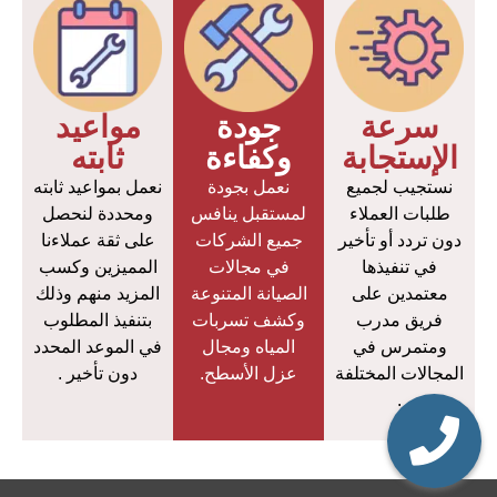
سرعة
جودة
مواعيد
الإستجابة
وكفاءة
ثابته
نستجيب لجميع
نعمل بجودة
نعمل بمواعيد ثابته
طلبات العملاء
لمستقبل ينافس
ومحددة لنحصل
دون تردد أو تأخير
جميع الشركات
على ثقة عملاءنا
في تنفيذها
في مجالات
المميزين وكسب
معتمدين على
الصيانة المتنوعة
المزيد منهم وذلك
فريق مدرب
وكشف تسربات
بتنفيذ المطلوب
ومتمرس في
المياه ومجال
في الموعد المحدد
المجالات المختلفة
عزل الأسطح.
دون تأخير .
.