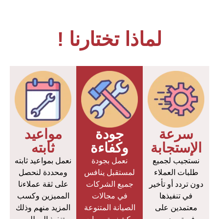
لماذا تختارنا !
سرعة
جودة
مواعيد
الإستجابة
وكفاءة
ثابته
نستجيب لجميع
نعمل بجودة
نعمل بمواعيد ثابته
طلبات العملاء
لمستقبل ينافس
ومحددة لنحصل
دون تردد أو تأخير
جميع الشركات
على ثقة عملاءنا
في تنفيذها
في مجالات
المميزين وكسب
معتمدين على
الصيانة المتنوعة
المزيد منهم وذلك