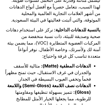
ليشمل متانته وقدرته على التحمل لسنوات طويلة.
لهذا السبب، نتعامل حصرياً مع أفضل أنواع الدهانات
من أشهر العلامات التجارية العالمية والمحلية
الموثوقة، والتي أثبتت فعاليتها في البيئة السعودية.
بالنسبة للدهانات الداخلية:
نركز على استخدام دهانات
صحية وصديقة للبيئة، ذات نسبة منخفضة من
المركبات العضوية المتطايرة (VOC)، مما يضمن بيئة
آمنة لك ولأسرتك، وخاصة الأطفال. نوفر أنواعاً
متعددة تناسب كل غرفة واحتياج:
الدهانات المطفية (Matte):
مثالية للأسقف
والجدران في غرف الاستقبال، حيث تمنح مظهراً
فخماً وتخفي العيوب البسيطة في الجدار.
الدهانات نصف اللامعة (Semi-Gloss) واللامعة
(Gloss):
تتميز بسهولة تنظيفها ومقاومتها
للرطوبة، مما يجعلها الخيار الأمثل للمطابخ