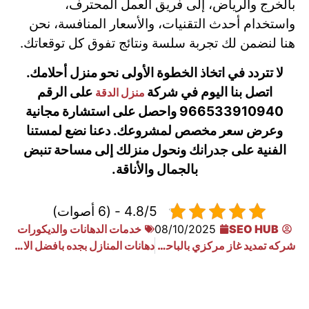
بالخرج والرياض، إلى فريق العمل المحترف،
واستخدام أحدث التقنيات، والأسعار المنافسة، نحن
هنا لنضمن لك تجربة سلسة ونتائج تفوق كل توقعاتك.
لا تتردد في اتخاذ الخطوة الأولى نحو منزل أحلامك.
اتصل بنا اليوم في شركة
على الرقم
منزل الدقة
966533910940 واحصل على استشارة مجانية
وعرض سعر مخصص لمشروعك. دعنا نضع لمستنا
الفنية على جدرانك ونحول منزلك إلى مساحة تنبض
بالجمال والأناقة.
4.8/5 - (6 أصوات)
SEO HUB
08/10/2025
خدمات الدهانات والديكورات
شركه تمديد غاز مركزي بالباحه 0533910940
دهانات المنازل بجده بافضل الاسعار 0533910940