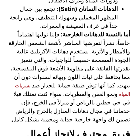
ودورات المياه وغرف الأطفال.
الدهانات الساتان (Satin):
تجمع بين جمال
المظهر المخملي وسهولة التنظيف، وهي رائجة
جداً في غرف المعيشة والممرات.
أما بالنسبة للدهانات الخارجية:
فإننا نوليها اهتماماً
خاصاً، نظراً لتعرضها المباشر لأشعة الشمس الحارقة
والأمطار والأتربة. نستخدم دهانات الأكريليك عالية
الجودة المصممة خصيصاً للواجهات، والتي تتميز
بقدرتها الفائقة على مقاومة الأشعة فوق البنفسجية،
مما يحافظ على ثبات اللون وبهائه لسنوات دون أن
يبهت. كما أنها توفر طبقة حماية للجدار ضد
تسربات
ونمو العفن والفطريات. سواء كنت تمتلك فيلا
المياه
في حي حطين بالرياض أو منزلاً في الخرج، فإن
خدماتنا في مجال دهانات المنازل بالخرج والرياض
تضمن لك واجهة خارجية جذابة ومحمية بشكل كامل.
فريق محترف لإنجاز أعمال