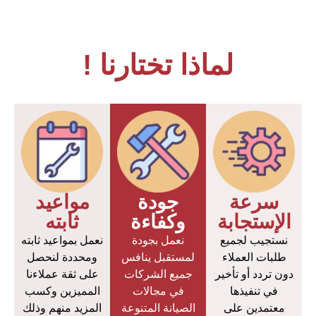
لماذا تختارنا !
سرعة
جودة
مواعيد
الإستجابة
وكفاءة
ثابته
نستجيب لجميع
نعمل بجودة
نعمل بمواعيد ثابته
طلبات العملاء
لمستقبل ينافس
ومحددة لنحصل
دون تردد أو تأخير
جميع الشركات
على ثقة عملاءنا
في تنفيذها
في مجالات
المميزين وكسب
معتمدين على
الصيانة المتنوعة
المزيد منهم وذلك