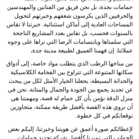
حمامات بجدة، بل نحن فريق من الفنانين والمهندسين
والحرفيين الذين يكرسون شغفهم وخبرتهم لتحويل
المساحات العادية إلى أماكن استثنائية. خبرتنا لا تقاس
بالسنوات فحسب، بل تقاس بعدد المشاريع الناجحة
التي سلمناها وبابتسامات الرضا التي نراها على وجوه
عملائنا. إن فهمنا العميق لطبيعة مدينة جدة،
من مناخها الرطب الذي يتطلب مواد خاصة، إلى أذواق
سكانها المتنوعة التي تتراوح بين الفخامة الكلاسيكية
والحداثة البسيطة، يجعلنا الخيار الأمثل لكل من يبحث
عن تجديد يجمع بين الجودة والجمال والمتانة. نحن في
منزل الدقة نؤمن بأن كل حمام له قصة، ومهمتنا هي
أن نروي هذه القصة بأفضل طريقة ممكنة، متجاوزين
توقعاتكم في كل خطوة.
لإعطائكم صورة أعمق عن هويتنا وخبرتنا، إليكم بعض
الجوانب التي تميزنا كأفضل شركة تجديد حمامات