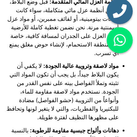
أنظمة العزل المائي المتقدمة:
قبل وضع البلاط،
نطبق أنظمة عزل مائي متكاملة، سواء كانت
دهانات بيتومينية، أو لفائف ممبرين، أو مواد عزل
أسمنتية مرنة. نحن نضمن تغطية كاملة للأرضية
ورفع العزل على الجدران لمسافة كافية، خاصة
في منطقة الاستحمام، لإنشاء حوض مغلق يمنع
أي تسرب.
مواد لاصقة وترويبة عالية الجودة:
لا يكفي أن
يكون البلاط جيداً، بل يجب أن تكون المواد التي
تثبته وتملأ الفواصل بينه على نفس القدر من
الجودة. نستخدم مواد لاصقة مقاومة للماء،
وأنواعاً من الترويبة (حشو الفواصل) مضادة
للبكتيريا والفطريات، والتي لا يتغير لونها وتحافظ
على مظهرها النظيف لفترة طويلة.
دهانات وألواح جبسية مقاومة للرطوبة:
بالنسبة